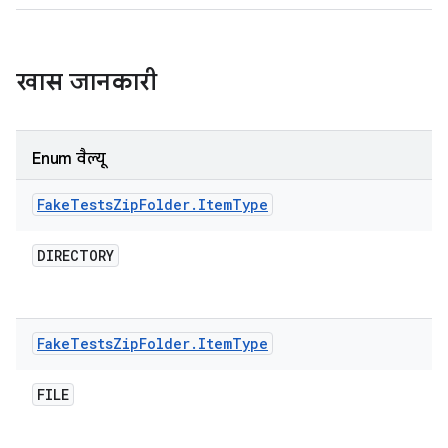
खास जानकारी
Enum वैल्यू
Fake
Tests
Zip
Folder
.
Item
Type
DIRECTORY
Fake
Tests
Zip
Folder
.
Item
Type
FILE