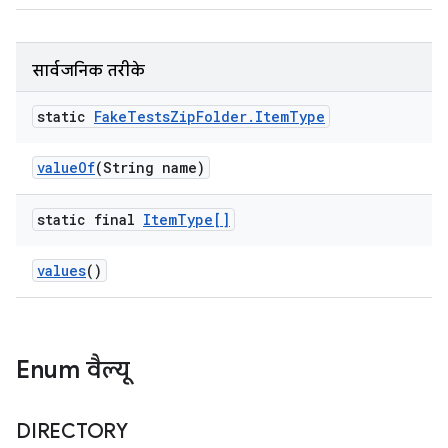
सार्वजनिक तरीके
static
Fake
Tests
Zip
Folder
.
Item
Type
value
Of
(String name)
static final
Item
Type[]
values
()
Enum वैल्यू
DIRECTORY