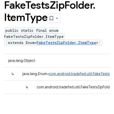
Fake
Tests
Zip
Folder
.
Item
Type
public static final enum
FakeTestsZipFolder.ItemType
extends Enum<
FakeTestsZipFolder.ItemType
>
java.lang.Object
↳
java.lang.Enum<
com.android.tradefed.util.FakeTestsZi
↳
com.android.tradefed.util.FakeTestsZipFolder