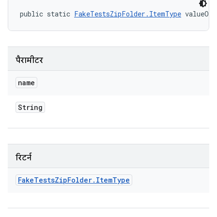
public static 
FakeTestsZipFolder.ItemType
 valueOf 
पैरामीटर
name
String
रिटर्न
Fake
Tests
Zip
Folder
.
Item
Type