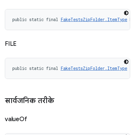
public static final 
FakeTestsZipFolder.ItemType
 DI
FILE
public static final 
FakeTestsZipFolder.ItemType
 FI
सार्वजनिक तरीके
value
Of