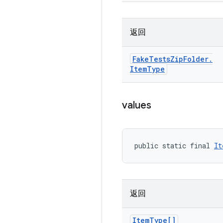
返回
Fake
Tests
Zip
Folder
.
Item
Type
values
public static final 
It
返回
Item
Type[]