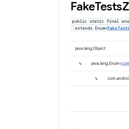
Fake
Tests
Z
public static final en
extends Enum<
FakeTest
java.lang.Object
↳
java.lang.Enum<
com
↳
com.androi