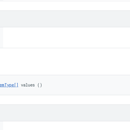
emType[]
 values ()