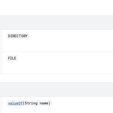
DIRECTORY
FILE
value
Of
(String name)