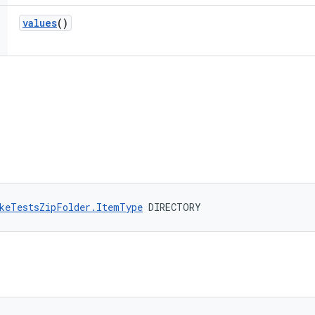
values
()
keTestsZipFolder.ItemType
 DIRECTORY