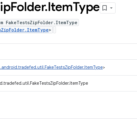
ip
Folder
.
Item
Type
um FakeTestsZipFolder.ItemType
sZipFolder.ItemType
>
.android.tradefed.util.FakeTestsZipFolder.ItemType
>
d.tradefed.util.FakeTestsZipFolder.ItemType