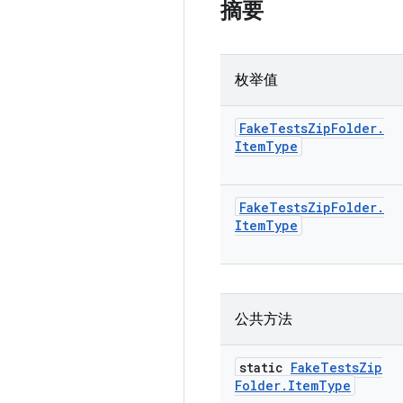
摘要
枚举值
Fake
Tests
Zip
Folder
.
Item
Type
Fake
Tests
Zip
Folder
.
Item
Type
公共方法
static
Fake
Tests
Zip
Folder
.
Item
Type