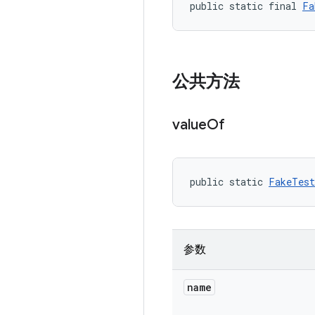
public static final 
Fa
公共方法
value
Of
public static 
FakeTest
参数
name