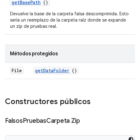
get
Base
Path
()
Devuelve la base de la carpeta falsa descomprimida. Esto
sería un reemplazo de la carpeta raíz donde se expande
un zip de pruebas real.
Métodos protegidos
File
get
Data
Folder
()
Constructores públicos
Falsos
Pruebas
Carpeta Zip