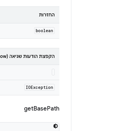
החזרות
boolean
הקפצת הודעות שגיאה (throw)
IOException
get
Base
Path