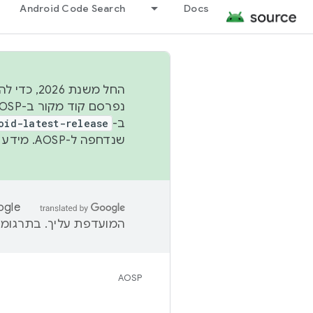
Android Code Search
Docs
החל משנת
ב-
oid-latest-release
שנדחפה ל-AOSP. מידע נוסף זמין במאמר
המועדפת עליך. בתרגומים
AOSP