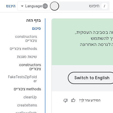
/
היכנס
בדף הזה
סיכום
פורמה בסביבה העסקית,
‫constructors
ברבעון השני וברבעון הרביעי. כדי ליצור ולתרום ל-AOSP, צריך להשתמש
ציבוריים
ד יפנה לגרסה האחרונה
‫methods ציבוריים
שיטות מוגנות
‫constructors
ציבוריים
FakeTestsZipFold
er
‫methods ציבוריים
cleanUp
המידע עזר לך?
createItems