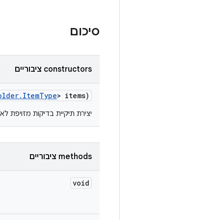
סיכום
‫constructors ציבוריים
older
.
Item
Type
> items)
יצירת תיקיית בדיקות מזויפת לא
‫methods ציבוריים
void