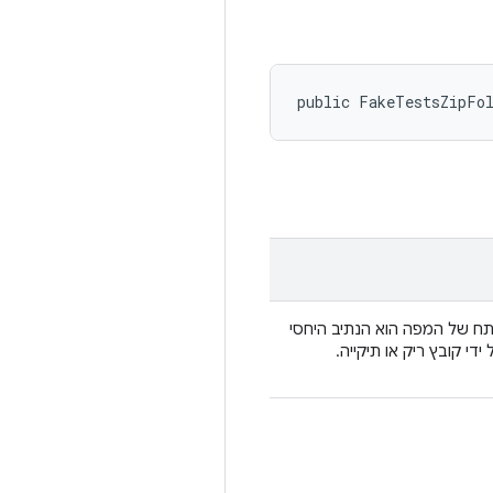
public FakeTestsZipFo
תח של המפה הוא הנתיב היחסי
י קובץ ריק או תיקייה.