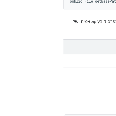
public File getBasePa
מחזירה את הבסיס של תיקיית ה-zip המדומה שלא נפרסה. זה יהיה תחליף לתיקיית הבסיס שבה נפרס קובץ zip אמיתי של