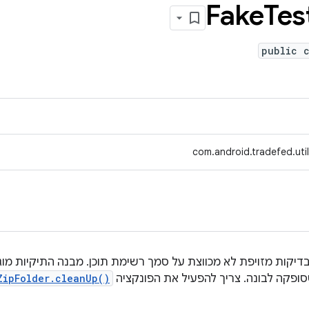
Fake
Tes
public c
com.android.tradefed.uti
 בדיקות מזויפת לא מכווצת על סמך רשימת תוכן. מבנה התיקיות מ
סופקה לבונה. צריך להפעיל את הפונקציה
ZipFolder.cleanUp()