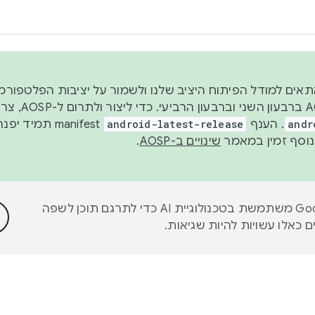
 2026, כדי להתאים למודל הפיתוח היציב שלנו ולשמור על יציבות הפלט
נפרסם קוד מקור ב-AOSP 
andr
. הענף
android-latest-release
manifest תמי
שינויים ב-AOSP
.
‫Google משתמשת בטכנולוגיית AI כדי לתרגם תוכן לשפה
 כאלו עשויות להיות שגיאות.