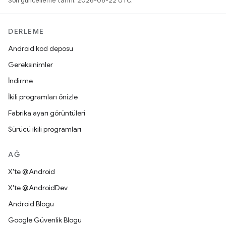
Son güncelleme tarihi: 2026-06-22 UTC.
DERLEME
Android kod deposu
Gereksinimler
İndirme
İkili programları önizle
Fabrika ayarı görüntüleri
Sürücü ikili programları
AĞ
X'te @Android
X'te @AndroidDev
Android Blogu
Google Güvenlik Blogu