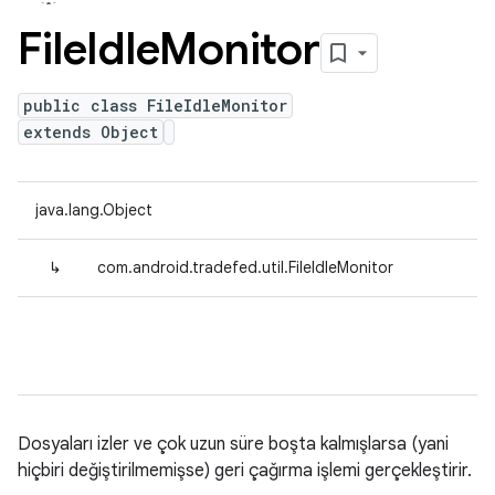
File
Idle
Monitor
public class FileIdleMonitor
extends Object
java.lang.Object
↳
com.android.tradefed.util.FileIdleMonitor
Dosyaları izler ve çok uzun süre boşta kalmışlarsa (yani
hiçbiri değiştirilmemişse) geri çağırma işlemi gerçekleştirir.