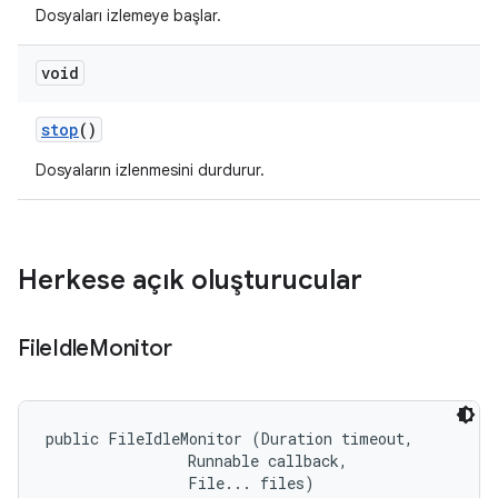
Dosyaları izlemeye başlar.
void
stop
()
Dosyaların izlenmesini durdurur.
Herkese açık oluşturucular
File
Idle
Monitor
public FileIdleMonitor (Duration timeout, 

                Runnable callback, 

                File... files)