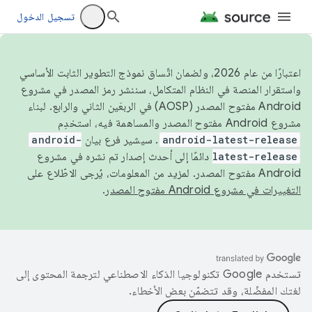
تسجيل الدخول
اعتبارًا من عام 2026، ولضمان اتّساق نموذج التطوير الثابت الأساسي
واستقرار المنصة في النظام المتكامل، سننشر رمز المصدر في مشروع
Android مفتوح المصدر (AOSP) في الربعَين الثاني والرابع. لبناء
مشروع Android مفتوح المصدر والمساهمة فيه، استخدِم
android-latest-release
. سيشير فرع بيان
android-
latest-release
دائمًا إلى أحدث إصدار تم نشره في مشروع
Android مفتوح المصدر. لمزيد من المعلومات، يُرجى الاطّلاع على
التغييرات في مشروع Android مفتوح المصدر
.
تستخدم Google تكنولوجيا الذكاء الاصطناعي لترجمة المحتوى إلى
لغتك المفضّلة، وقد تتضمّن بعض الأخطاء.