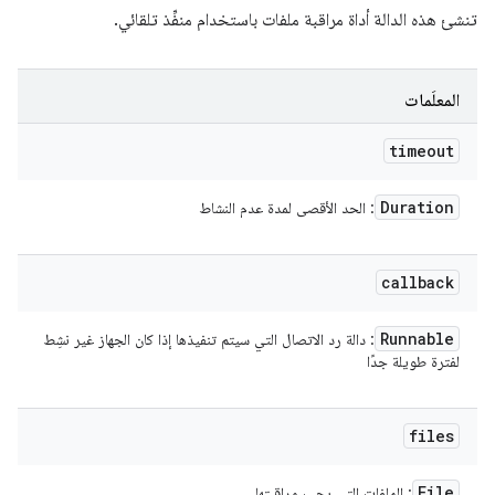
تنشئ هذه الدالة أداة مراقبة ملفات باستخدام منفِّذ تلقائي.
المعلَمات
timeout
Duration
: الحد الأقصى لمدة عدم النشاط
callback
Runnable
: دالة رد الاتصال التي سيتم تنفيذها إذا كان الجهاز غير نشِط
لفترة طويلة جدًا
files
File
: الملفات التي يجب مراقبتها