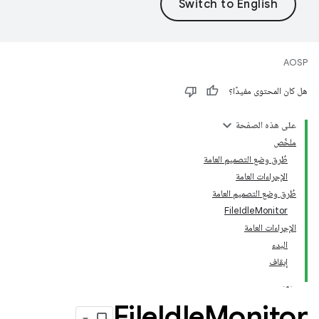
AOSP
هل كان المحتوى مفيدًا؟
على هذه الصفحة
ملخّص
طُرق وضع التصميم العامة
الإجراءات العامة
طُرق وضع التصميم العامة
FileIdleMonitor
الإجراءات العامة
البدء
إيقاف
File
Idle
Monitor