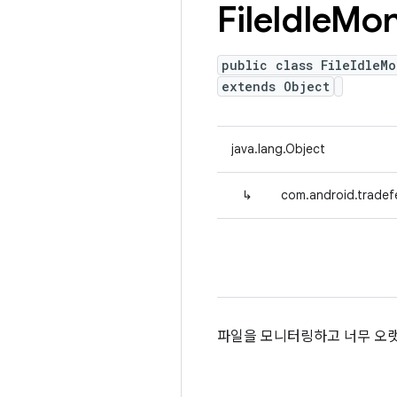
File
Idle
Mon
public class FileIdleMo
extends Object
java.lang.Object
↳
com.android.tradefed
파일을 모니터링하고 너무 오랫동