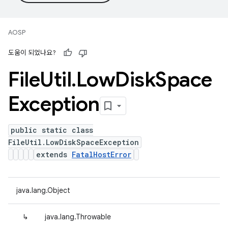
AOSP
도움이 되었나요?
File
Util
.
Low
Disk
Space
Exception
public static class
FileUtil.LowDiskSpaceException
extends
FatalHostError
java.lang.Object
↳
java.lang.Throwable