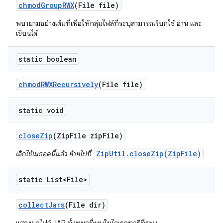
chmod
Group
RWX
(File file)
พยายามอย่างเต็มที่เพื่อให้กลุ่มไฟล์ที่ระบุสามารถเรียกใช้ อ่าน และ
เขียนได้
static boolean
chmod
RWXRecursively
(File file)
static void
close
Zip
(Zip
File zip
File)
ZipUtil.closeZip(ZipFile)
เลิกใช้เมธอดนี้แล้ว ย้ายไปที่
static List<File>
collect
Jars
(File dir)