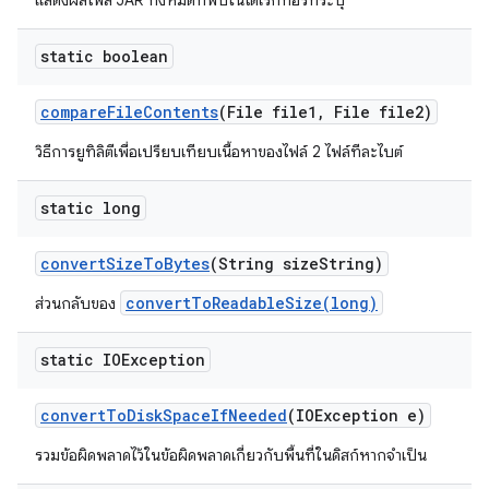
แสดงผลไฟล์ JAR ทั้งหมดที่พบในไดเรกทอรีที่ระบุ
static boolean
compare
File
Contents
(File file1
,
File file2)
วิธีการยูทิลิตีเพื่อเปรียบเทียบเนื้อหาของไฟล์ 2 ไฟล์ทีละไบต์
static long
convert
Size
To
Bytes
(String size
String)
convertToReadableSize(long)
ส่วนกลับของ
static IOException
convert
To
Disk
Space
If
Needed
(IOException e)
รวมข้อผิดพลาดไว้ในข้อผิดพลาดเกี่ยวกับพื้นที่ในดิสก์หากจำเป็น