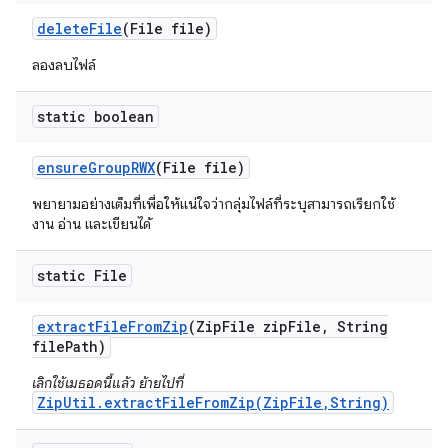
delete
File
(File file)
ลองลบไฟล์
static boolean
ensure
Group
RWX
(File file)
พยายามอย่างเต็มที่เพื่อให้แน่ใจว่ากลุ่มไฟล์ที่ระบุสามารถเรียกใช้
งาน อ่าน และเขียนได้
static File
extract
File
From
Zip
(Zip
File zip
File
,
String
file
Path)
เลิกใช้เมธอดนี้แล้ว ย้ายไปที่
ZipUtil.extractFileFromZip(ZipFile,String)