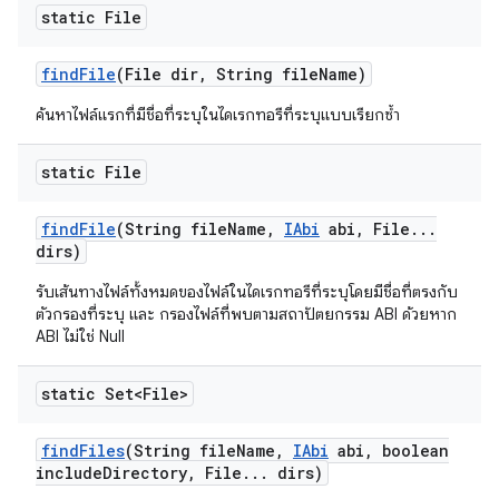
static File
find
File
(File dir
,
String file
Name)
ค้นหาไฟล์แรกที่มีชื่อที่ระบุในไดเรกทอรีที่ระบุแบบเรียกซ้ำ
static File
find
File
(String file
Name
,
IAbi
abi
,
File
.
.
.
dirs)
รับเส้นทางไฟล์ทั้งหมดของไฟล์ในไดเรกทอรีที่ระบุโดยมีชื่อที่ตรงกับ
ตัวกรองที่ระบุ และ กรองไฟล์ที่พบตามสถาปัตยกรรม ABI ด้วยหาก
ABI ไม่ใช่ Null
static Set<File>
find
Files
(String file
Name
,
IAbi
abi
,
boolean
include
Directory
,
File
.
.
.
dirs)