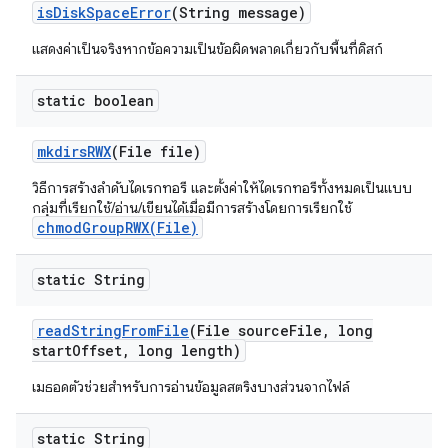
is
Disk
Space
Error
(String message)
แสดงค่าเป็นจริงหากข้อความเป็นข้อผิดพลาดเกี่ยวกับพื้นที่ดิสก์
static boolean
mkdirs
RWX
(File file)
วิธีการสร้างลำดับไดเรกทอรี และตั้งค่าให้ไดเรกทอรีทั้งหมดเป็นแบบ
กลุ่มที่เรียกใช้/อ่าน/เขียนได้เมื่อมีการสร้างโดยการเรียกใช้
chmodGroupRWX(File)
static String
read
String
From
File
(File source
File
,
long
start
Offset
,
long length)
เมธอดตัวช่วยสำหรับการอ่านข้อมูลสตริงบางส่วนจากไฟล์
static String