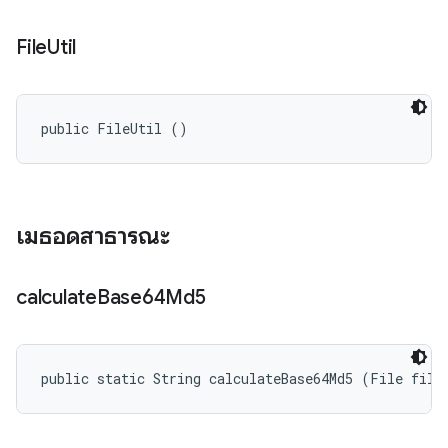
File
Util
public FileUtil ()
เมธอดสาธารณะ
calculate
Base64Md5
public static String calculateBase64Md5 (File file