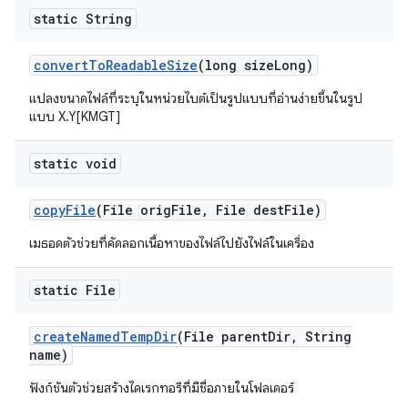
static String
convert
To
Readable
Size
(long size
Long)
แปลงขนาดไฟล์ที่ระบุในหน่วยไบต์เป็นรูปแบบที่อ่านง่ายขึ้นในรูป
แบบ X.Y[KMGT]
static void
copy
File
(File orig
File
,
File dest
File)
เมธอดตัวช่วยที่คัดลอกเนื้อหาของไฟล์ไปยังไฟล์ในเครื่อง
static File
create
Named
Temp
Dir
(File parent
Dir
,
String
name)
ฟังก์ชันตัวช่วยสร้างไดเรกทอรีที่มีชื่อภายในโฟลเดอร์