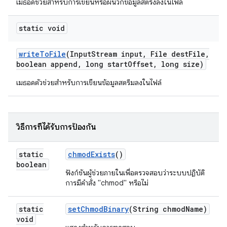
เมธอดช่วยสำหรับการเขียนหรือผนวกข้อมูลสตริงลงในไฟล์
static void
write
To
File
(Input
Stream input
,
File dest
File
,
boolean append
,
long start
Offset
,
long size)
เมธอดตัวช่วยสำหรับการเขียนข้อมูลสตรีมลงในไฟล์
วิธีการที่ได้รับการป้องกัน
static
chmod
Exists
()
boolean
ฟังก์ชันผู้ช่วยภายในเพื่อตรวจสอบว่าระบบปฏิบัติ
การมีคำสั่ง "chmod" หรือไม่
static
set
Chmod
Binary
(String chmod
Name)
void