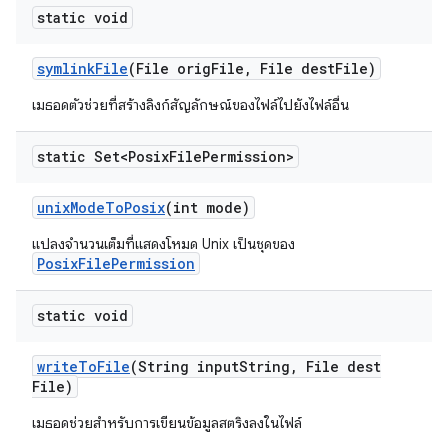
static void
symlink
File
(File orig
File
,
File dest
File)
เมธอดตัวช่วยที่สร้างลิงก์สัญลักษณ์ของไฟล์ไปยังไฟล์อื่น
static Set<Posix
File
Permission>
unix
Mode
To
Posix
(int mode)
แปลงจำนวนเต็มที่แสดงโหมด Unix เป็นชุดของ
PosixFilePermission
static void
write
To
File
(String input
String
,
File dest
File)
เมธอดช่วยสำหรับการเขียนข้อมูลสตริงลงในไฟล์