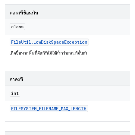
คลาสที่ซ้อนกัน
class
File
Util
.
Low
Disk
Space
Exception
เกิดขึ้นหากพื้นที่ดิสก์ที่ใช้ได้ต่ำกว่าเกณฑ์ขั้นต่ำ
ค่าคงที่
int
FILESYSTEM
_
FILENAME
_
MAX
_
LENGTH