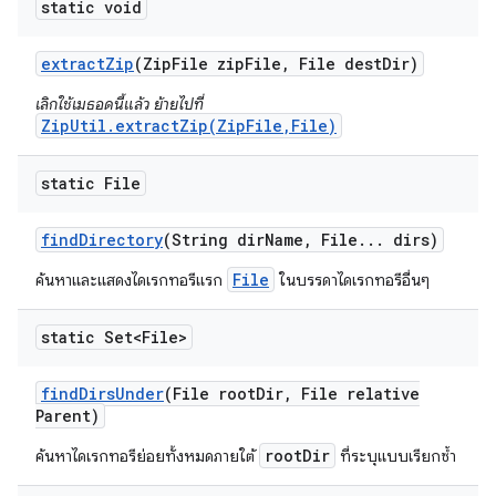
static void
extract
Zip
(Zip
File zip
File
,
File dest
Dir)
เลิกใช้เมธอดนี้แล้ว ย้ายไปที่
ZipUtil.extractZip(ZipFile,File)
static File
find
Directory
(String dir
Name
,
File
.
.
.
dirs)
File
ค้นหาและแสดงไดเรกทอรีแรก
ในบรรดาไดเรกทอรีอื่นๆ
static Set<File>
find
Dirs
Under
(File root
Dir
,
File relative
Parent)
rootDir
ค้นหาไดเรกทอรีย่อยทั้งหมดภายใต้
ที่ระบุแบบเรียกซ้ำ