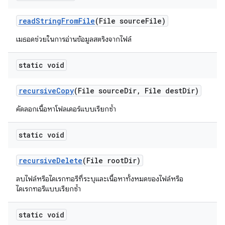
read
String
From
File
(File source
File)
เมธอดช่วยในการอ่านข้อมูลสตริงจากไฟล์
static void
recursive
Copy
(File source
Dir
,
File dest
Dir)
คัดลอกเนื้อหาโฟลเดอร์แบบเรียกซ้ำ
static void
recursive
Delete
(File root
Dir)
ลบไฟล์หรือไดเรกทอรีที่ระบุและเนื้อหาทั้งหมดของไฟล์หรือ
ไดเรกทอรีแบบเรียกซ้ำ
static void