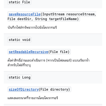
static File
save
Resource
File
(Input
Stream resource
Stream
,
File dest
Dir
,
String target
File
Name)
บันทึกไฟล์ทรัพยากรไปยังไดเรกทอรี
static void
set
Readable
Recursive
(File file)
ตั้งค่าสิทธิ์อ่านและดำเนินการ (หากเป็นโฟลเดอร์) แบบเรียกซ้ำ
สำหรับไฟล์ที่ระบุ
static Long
size
Of
Directory
(File directory)
แสดงผลขนาดที่รายงานโดยไดเรกทอรี