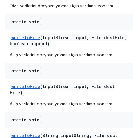
Dize verilerini dosyaya yazmak için yardımcı yöntem
static void
write
To
File
(Input
Stream input
,
File dest
File
,
boolean append)
Akış verilerini dosyaya yazmak için yardımcı yöntem
static void
write
To
File
(Input
Stream input
,
File dest
File)
Akış verilerini dosyaya yazmak için yardımcı yöntem
static void
write
To
File
(String input
String
,
File dest