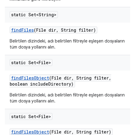
static Set<String>
find
Files
(File dir
,
String filter)
Belirtilen dizindeki, adı belirtilen filtreyle eşleşen dosyaların
tüm dosya yollarını alın.
static Set<File>
find
Files
Object
(File dir
,
String filter
,
boolean include
Directory)
Belirtilen dizindeki, adı belirtilen filtreyle eşleşen dosyaların
tüm dosya yollarını alın.
static Set<File>
find
Files
Object
(File dir
,
String filter)