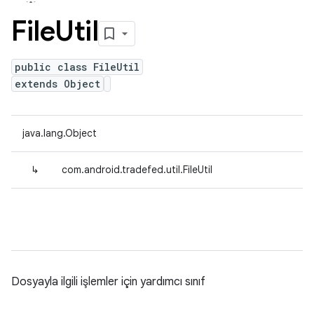
File
Util
public class FileUtil
extends Object
java.lang.Object
↳
com.android.tradefed.util.FileUtil
Dosyayla ilgili işlemler için yardımcı sınıf