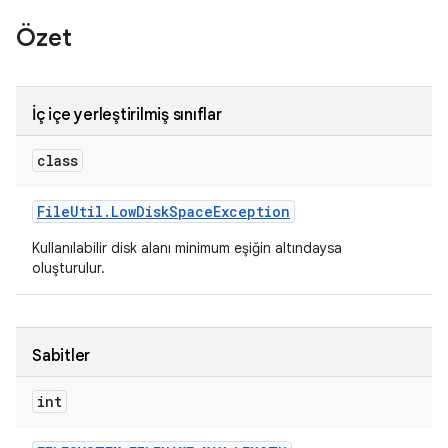
Özet
İç içe yerleştirilmiş sınıflar
class
File
Util
.
Low
Disk
Space
Exception
Kullanılabilir disk alanı minimum eşiğin altındaysa
oluşturulur.
Sabitler
int