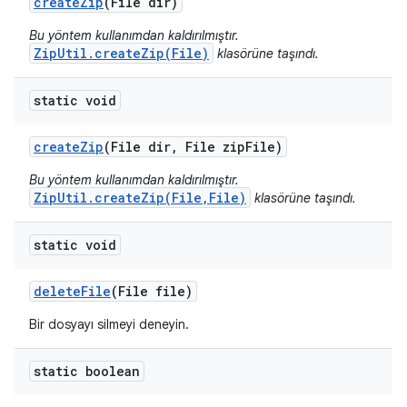
create
Zip
(File dir)
Bu yöntem kullanımdan kaldırılmıştır.
ZipUtil.createZip(File)
klasörüne taşındı.
static void
create
Zip
(File dir
,
File zip
File)
Bu yöntem kullanımdan kaldırılmıştır.
ZipUtil.createZip(File,File)
klasörüne taşındı.
static void
delete
File
(File file)
Bir dosyayı silmeyi deneyin.
static boolean