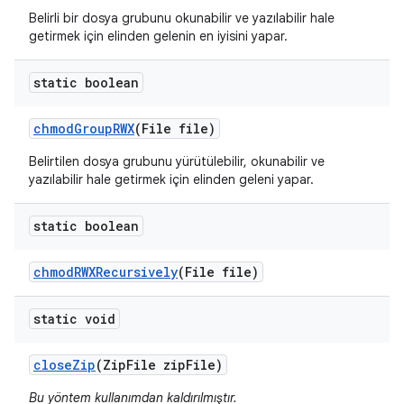
Belirli bir dosya grubunu okunabilir ve yazılabilir hale
getirmek için elinden gelenin en iyisini yapar.
static boolean
chmod
Group
RWX
(File file)
Belirtilen dosya grubunu yürütülebilir, okunabilir ve
yazılabilir hale getirmek için elinden geleni yapar.
static boolean
chmod
RWXRecursively
(File file)
static void
close
Zip
(Zip
File zip
File)
Bu yöntem kullanımdan kaldırılmıştır.