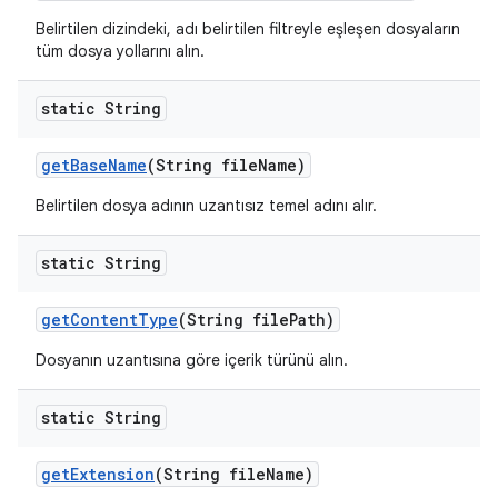
Belirtilen dizindeki, adı belirtilen filtreyle eşleşen dosyaların
tüm dosya yollarını alın.
static String
get
Base
Name
(String file
Name)
Belirtilen dosya adının uzantısız temel adını alır.
static String
get
Content
Type
(String file
Path)
Dosyanın uzantısına göre içerik türünü alın.
static String
get
Extension
(String file
Name)