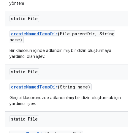
yöntem
static File
create
Named
Temp
Dir
(File parent
Dir
,
String
name)
Bir klasörün içinde adlandırılmış bir dizin oluşturmaya
yardımcı olan işlev.
static File
create
Named
Temp
Dir
(String name)
Geçici klasörünüzde adlandırılmış bir dizin oluşturmak için
yardımcı işlev.
static File