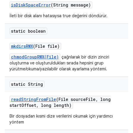
is
Disk
Space
Error
(String message)
İleti bir disk alanı hatasıysa true değerini döndürür.
static boolean
mkdirs
RWX
(File file)
chmodGroupRWX(File)
çağrılarak bir dizin zinciri
oluşturma ve oluşturuldukları sırada hepsini grup
yürütme/okuma/yazılabilir olarak ayarlama yöntemi.
static String
read
String
From
File
(File source
File
,
long
start
Offset
,
long length)
Bir dosyadan kısmi dize verilerini okumak için yardımcı
yöntem