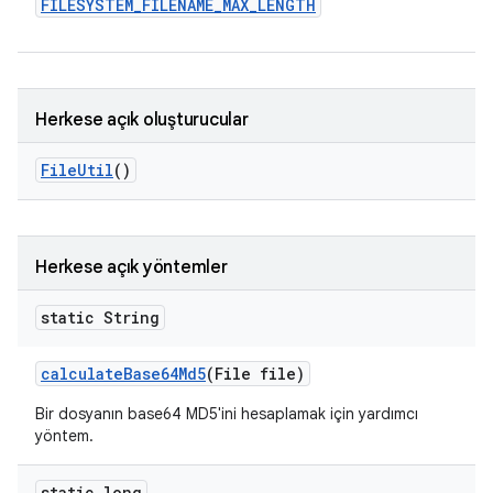
FILESYSTEM
_
FILENAME
_
MAX
_
LENGTH
Herkese açık oluşturucular
File
Util
()
Herkese açık yöntemler
static String
calculate
Base64Md5
(File file)
Bir dosyanın base64 MD5'ini hesaplamak için yardımcı
yöntem.
static long