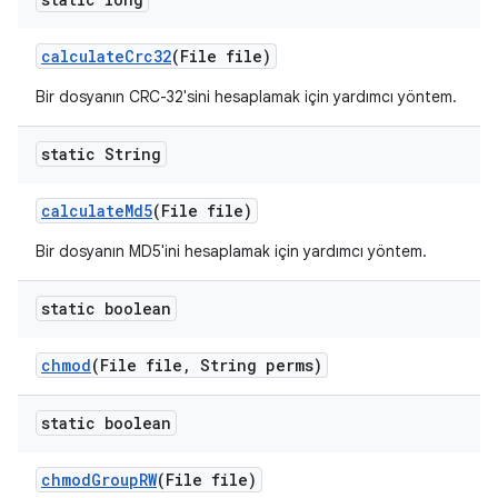
calculate
Crc32
(File file)
Bir dosyanın CRC-32'sini hesaplamak için yardımcı yöntem.
static String
calculate
Md5
(File file)
Bir dosyanın MD5'ini hesaplamak için yardımcı yöntem.
static boolean
chmod
(File file
,
String perms)
static boolean
chmod
Group
RW
(File file)