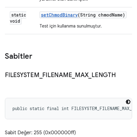
static
set
Chmod
Binary
(String chmod
Name)
void
Test için kullanıma sunulmuştur.
Sabitler
FILESYSTEM
_
FILENAME
_
MAX
_
LENGTH
public static final int FILESYSTEM_FILENAME_MAX_L
Sabit Değer: 255 (0x000000ff)