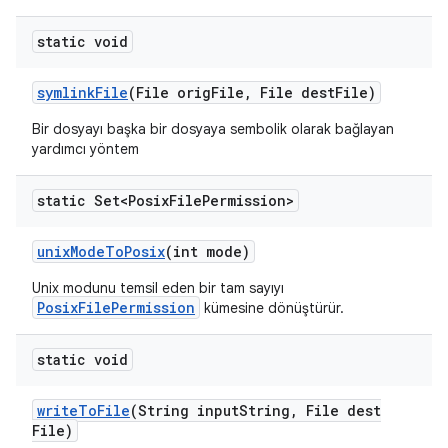
static void
symlink
File
(File orig
File
,
File dest
File)
Bir dosyayı başka bir dosyaya sembolik olarak bağlayan
yardımcı yöntem
static Set<Posix
File
Permission>
unix
Mode
To
Posix
(int mode)
Unix modunu temsil eden bir tam sayıyı
PosixFilePermission
kümesine dönüştürür.
static void
write
To
File
(String input
String
,
File dest
File)