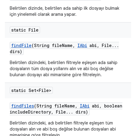
Belirtilen dizinde, belirtilen ada sahip ilk dosyayı bulmak
için yinelemeli olarak arama yapar.
static File
find
File
(String file
Name
,
IAbi
abi
,
File
.
.
.
dirs)
Belirtilen dizindeki, belirtilen filtreyle eşleşen ada sahip
dosyaların tüm dosya yollarını alın ve abi boş değilse
bulunan dosyayı abi mimarisine göre filtreleyin.
static Set<File>
find
Files
(String file
Name
,
IAbi
abi
,
boolean
include
Directory
,
File
.
.
.
dirs)
Belirtilen dizindeki, adı belirtilen filtreyle eşleşen tüm
dosyaları alın ve abi boş değilse bulunan dosyaları abi
mimarisine göre filtreleyin.