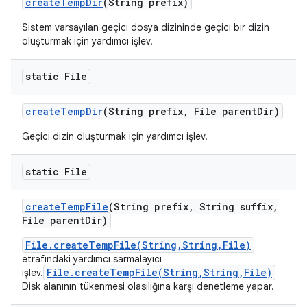
create
Temp
Dir
(String prefix)
Sistem varsayılan geçici dosya dizininde geçici bir dizin
oluşturmak için yardımcı işlev.
static File
create
Temp
Dir
(String prefix
,
File parent
Dir)
Geçici dizin oluşturmak için yardımcı işlev.
static File
create
Temp
File
(String prefix
,
String suffix
,
File parent
Dir)
File.createTempFile(String,String,File)
etrafındaki yardımcı sarmalayıcı
File.createTempFile(String,String,File)
işlev.
Disk alanının tükenmesi olasılığına karşı denetleme yapar.