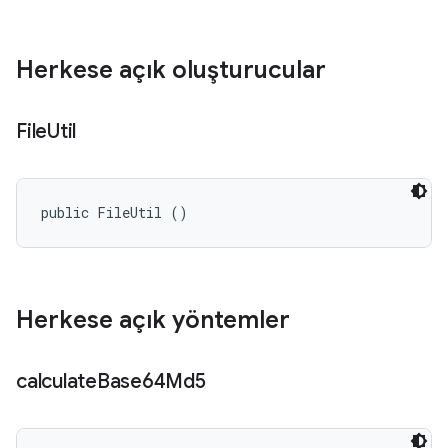
Herkese açık oluşturucular
File
Util
public FileUtil ()
Herkese açık yöntemler
calculate
Base64Md5