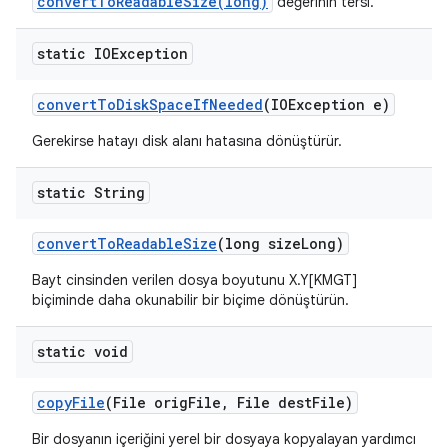
convertToReadableSize(long)
değerinin tersi.
static IOException
convert
To
Disk
Space
If
Needed
(IOException e)
Gerekirse hatayı disk alanı hatasına dönüştürür.
static String
convert
To
Readable
Size
(long size
Long)
Bayt cinsinden verilen dosya boyutunu X.Y[KMGT]
biçiminde daha okunabilir bir biçime dönüştürün.
static void
copy
File
(File orig
File
,
File dest
File)
Bir dosyanın içeriğini yerel bir dosyaya kopyalayan yardımcı