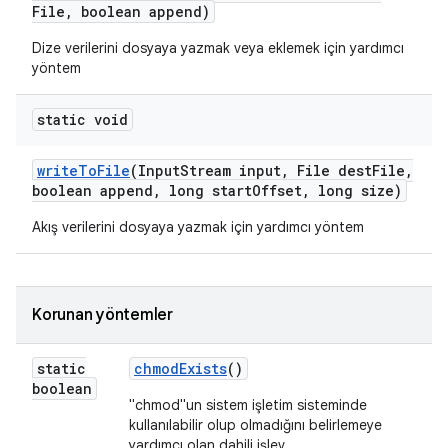
File
,
boolean append)
Dize verilerini dosyaya yazmak veya eklemek için yardımcı
yöntem
static void
write
To
File
(Input
Stream input
,
File dest
File
,
boolean append
,
long start
Offset
,
long size)
Akış verilerini dosyaya yazmak için yardımcı yöntem
Korunan yöntemler
static
chmod
Exists
()
boolean
"chmod"un sistem işletim sisteminde
kullanılabilir olup olmadığını belirlemeye
yardımcı olan dahili işlev.