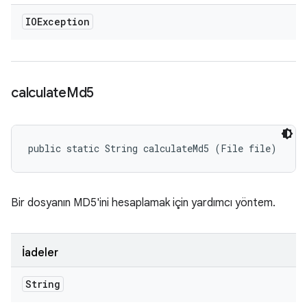
IOException
calculate
Md5
public static String calculateMd5 (File file)
Bir dosyanın MD5'ini hesaplamak için yardımcı yöntem.
İadeler
String