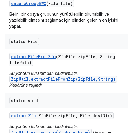
ensure
Group
RWX
(File file)
Belirli bir dosya grubunun yürütülebilir, okunabilir ve
yazılabilir olmasını sağlamak için elinden gelenin en iyisini
yapar.
static File
extract
File
From
Zip
(Zip
File zip
File
,
String
file
Path)
Bu yöntem kullanımdan kaldırılmıştır.
ZipUtil.extractFileFromZip(ZipFile,String)
klasörüne taşındı.
static void
extract
Zip
(Zip
File zip
File
,
File dest
Dir)
Bu yöntem kullanımdan kaldırılmıştır.
ZipUtil.extractZip(ZipFile,File)
klasörüne