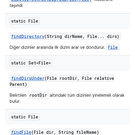
taşındı.
static File
find
Directory
(String dir
Name
,
File
.
.
.
dirs)
File
Diğer dizinler arasında ilk dizini arar ve döndürür.
static Set<File>
find
Dirs
Under
(File root
Dir
,
File relative
Parent)
rootDir
Belirtilen
altındaki tüm dizinleri yinelemeli olarak
bulur.
static File
find
File
(File dir
,
String file
Name)