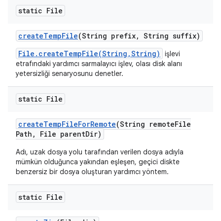
static File
create
Temp
File
(String prefix
,
String suffix)
File.createTempFile(String,String)
işlevi
etrafındaki yardımcı sarmalayıcı işlev, olası disk alanı
yetersizliği senaryosunu denetler.
static File
create
Temp
File
For
Remote
(String remote
File
Path
,
File parent
Dir)
Adı, uzak dosya yolu tarafından verilen dosya adıyla
mümkün olduğunca yakından eşleşen, geçici diskte
benzersiz bir dosya oluşturan yardımcı yöntem.
static File