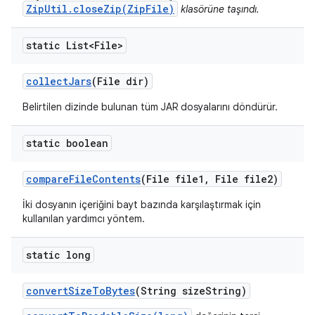
ZipUtil.closeZip(ZipFile)
klasörüne taşındı.
static List<File>
collect
Jars
(File dir)
Belirtilen dizinde bulunan tüm JAR dosyalarını döndürür.
static boolean
compare
File
Contents
(File file1
,
File file2)
İki dosyanın içeriğini bayt bazında karşılaştırmak için
kullanılan yardımcı yöntem.
static long
convert
Size
To
Bytes
(String size
String)