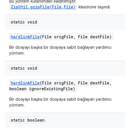
Bu yöntem kullanımdan kaldırılmıştır.
ZipUtil.gzipFile(File,File)
klasörüne taşındı.
static void
hardlink
File
(File orig
File
,
File dest
File)
Bir dosyayı başka bir dosyaya sabit bağlayan yardımcı
yöntem.
static void
hardlink
File
(File orig
File
,
File dest
File
,
boolean ignore
Existing
File)
Bir dosyayı başka bir dosyaya sabit bağlayan yardımcı
yöntem.
static boolean