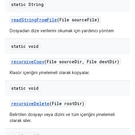
static String
read
String
From
File
(File source
File)
Dosyadan dize verilerini okumak için yardımcı yöntem
static void
recursive
Copy
(File source
Dir
,
File dest
Dir)
Klasör içeriğini yinelemeli olarak kopyalar.
static void
recursive
Delete
(File root
Dir)
Belirtilen dosyayı veya dizini ve tüm içeriğini yinelemeli
olarak siler.