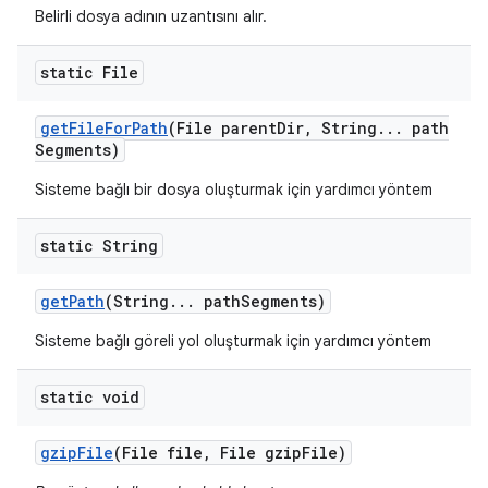
Belirli dosya adının uzantısını alır.
static File
get
File
For
Path
(File parent
Dir
,
String
.
.
.
path
Segments)
Sisteme bağlı bir dosya oluşturmak için yardımcı yöntem
static String
get
Path
(String
.
.
.
path
Segments)
Sisteme bağlı göreli yol oluşturmak için yardımcı yöntem
static void
gzip
File
(File file
,
File gzip
File)