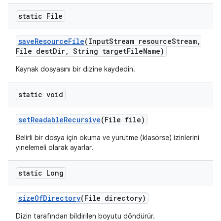
static File
save
Resource
File
(Input
Stream resource
Stream
,
File dest
Dir
,
String target
File
Name)
Kaynak dosyasını bir dizine kaydedin.
static void
set
Readable
Recursive
(File file)
Belirli bir dosya için okuma ve yürütme (klasörse) izinlerini
yinelemeli olarak ayarlar.
static Long
size
Of
Directory
(File directory)
Dizin tarafından bildirilen boyutu döndürür.