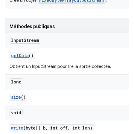
FixedByteArrayOutputStream
Crée un objet
.
Méthodes publiques
Input
Stream
get
Data
()
Obtient un InputStream pour lire la sortie collectée.
long
size
()
void
write
(byte[] b
,
int off
,
int len)