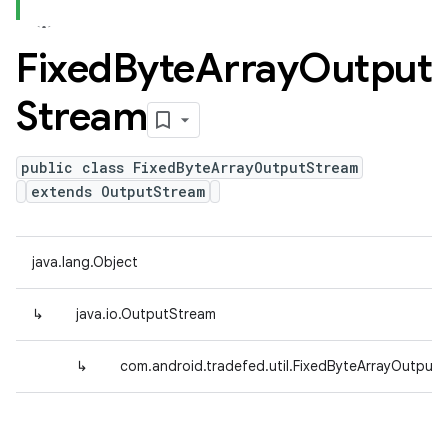
Fixed
Byte
Array
Output
Stream
public class FixedByteArrayOutputStream
extends OutputStream
java.lang.Object
↳
java.io.OutputStream
↳
com.android.tradefed.util.FixedByteArrayOutput