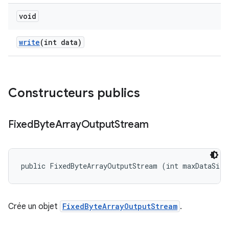
void
write
(int data)
Constructeurs publics
Fixed
Byte
Array
Output
Stream
public FixedByteArrayOutputStream (int maxDataSize
Crée un objet
FixedByteArrayOutputStream
.