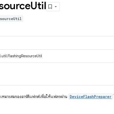
source
Util
sourceUtil
util.FlashingResourceUtil
์ชันที่เหมาะสมของอาร์ติแฟกต์เพื่อให้แฟลชผ่าน
DeviceFlashPreparer