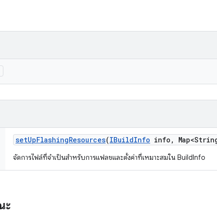
)
set
Up
Flashing
Resources
(
IBuild
Info
info
,
Map<Strin
จัดการไฟล์ที่จำเป็นสำหรับการแฟลชและตั้งค่าที่เหมาะสมใน BuildInfo
รณะ