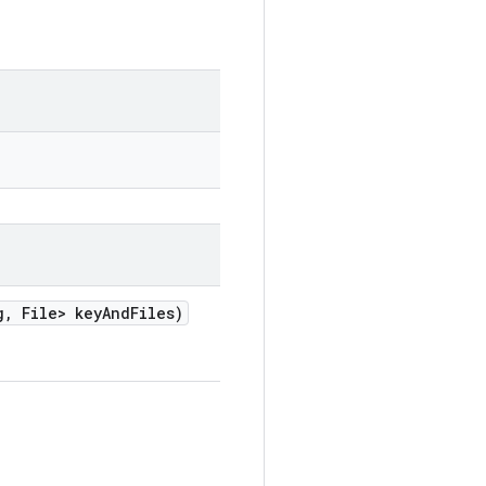
g
,
File> key
And
Files)