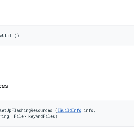
ceUtil ()
ces
setUpFlashingResources (
IBuildInfo
 info, 

ring, File> keyAndFiles)