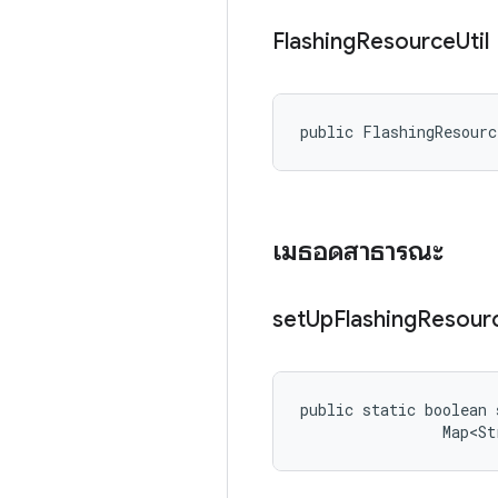
Flashing
Resource
Util
public FlashingResour
เมธอดสาธารณะ
set
Up
Flashing
Resour
public static boolean 
                Map<St