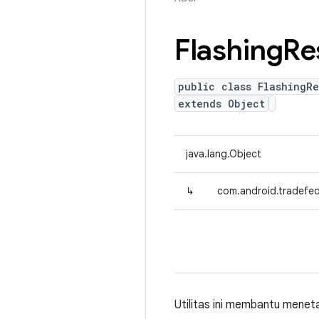
Flashing
Re
public class FlashingRe
extends Object
java.lang.Object
↳
com.android.tradefed.
Utilitas ini membantu meneta