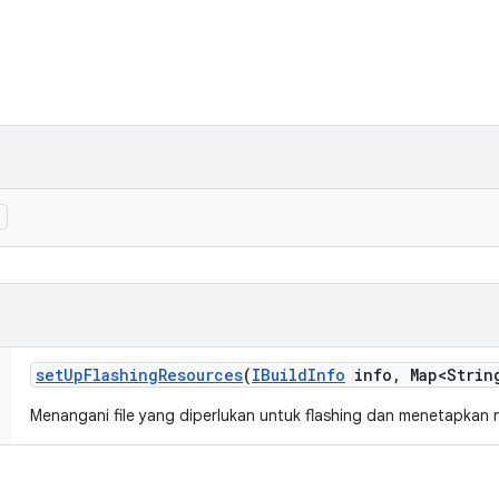
)
set
Up
Flashing
Resources
(
IBuild
Info
info
,
Map<Strin
Menangani file yang diperlukan untuk flashing dan menetapkan ni