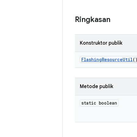
Ringkasan
Konstruktor publik
Flashing
Resource
Util
(
Metode publik
static boolean