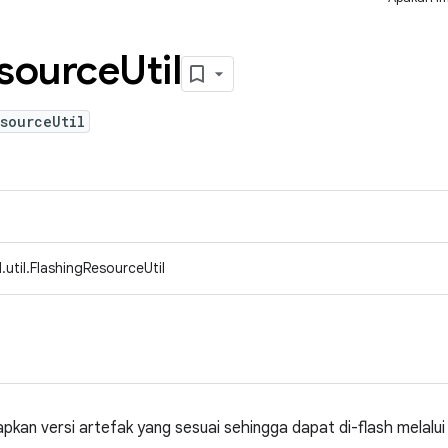
source
Util
sourceUtil
util.FlashingResourceUtil
pkan versi artefak yang sesuai sehingga dapat di-flash melalu