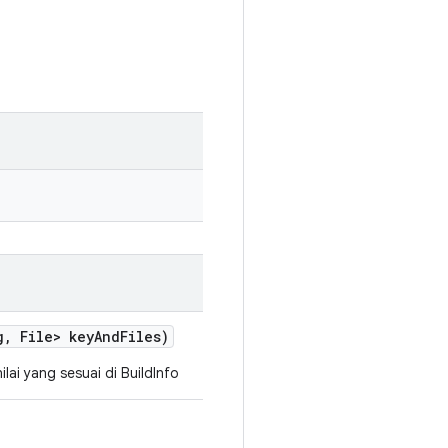
g
,
File> key
And
Files)
lai yang sesuai di BuildInfo