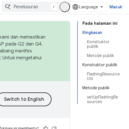
/
Masuk
Pada halaman ini
Ringkasan
 kami dan memastikan
Konstruktor
OSP pada Q2 dan Q4.
publik
Cabang manifes
Metode publik
SP. Untuk mengetahui
Konstruktor publik
FlashingResource
Util
Metode publik
setUpFlashingRe
sources
formasi ini membantu?