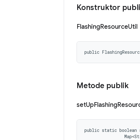
Konstruktor publ
Flashing
Resource
Util
public FlashingResour
Metode publik
set
Up
Flashing
Resour
public static boolean 
                Map<St