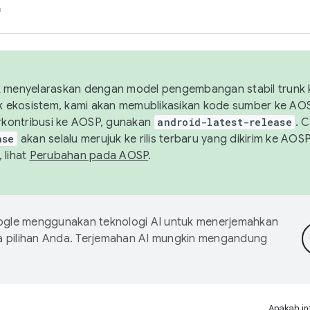
h
uk menyelaraskan dengan model pengembangan stabil trunk
tuk ekosistem, kami akan memublikasikan kode sumber ke A
kontribusi ke AOSP, gunakan
android-latest-release
. 
ase
akan selalu merujuk ke rilis terbaru yang dikirim ke AO
 lihat
Perubahan pada AOSP
.
gle menggunakan teknologi AI untuk menerjemahkan
a pilihan Anda. Terjemahan AI mungkin mengandung
Apakah in