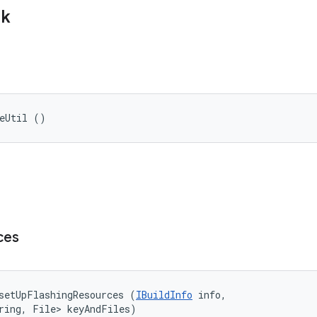
ik
ceUtil ()
ces
setUpFlashingResources (
IBuildInfo
 info, 

ring, File> keyAndFiles)