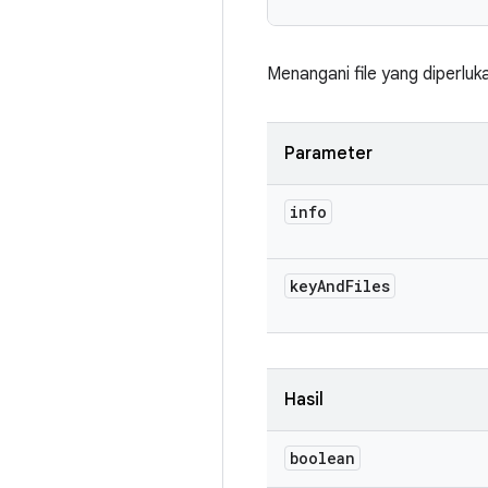
Menangani file yang diperluk
Parameter
info
key
And
Files
Hasil
boolean