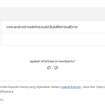
com.android.tradefed.build.BuildRetrievalError
Apakah informasi ini membantu?
unduk kepada lisensi yang dijelaskan dalam
Lisensi Konten
. Java dan Open
iliasinya.
TC.