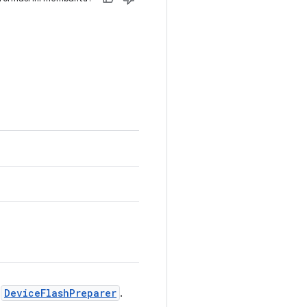
i
DeviceFlashPreparer
.