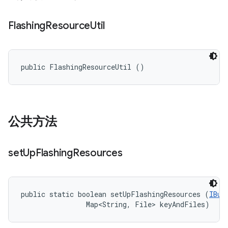
Flashing
Resource
Util
public FlashingResourceUtil ()
公共方法
set
Up
Flashing
Resources
public static boolean setUpFlashingResources (
IBui
                Map<String, File> keyAndFiles)