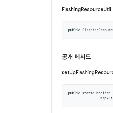
Flashing
Resource
Util
public FlashingResour
공개 메서드
set
Up
Flashing
Resour
public static boolean 
                Map<St