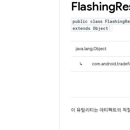
Flashing
Re
public class FlashingRe
extends Object
java.lang.Object
↳
com.android.tradefe
이 유틸리티는 아티팩트의 적