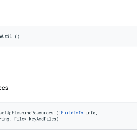
ceUtil ()
ces
setUpFlashingResources (
IBuildInfo
 info, 

ring, File> keyAndFiles)