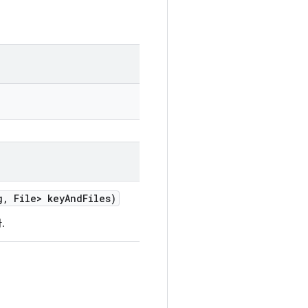
g
,
File> key
And
Files)
.