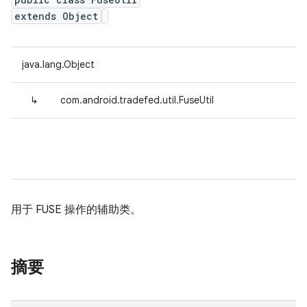
extends Object
java.lang.Object
↳
com.android.tradefed.util.FuseUtil
用于 FUSE 操作的辅助类。
摘要