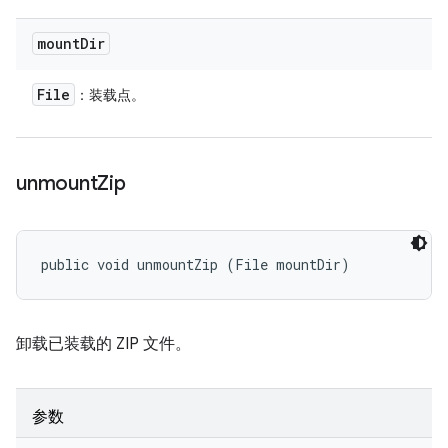
mount
Dir
File
：装载点。
unmount
Zip
public void unmountZip (File mountDir)
卸载已装载的 ZIP 文件。
参数