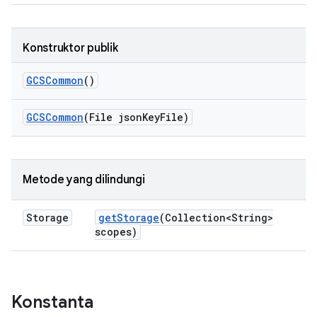
Konstruktor publik
GCSCommon
()
GCSCommon
(File json
Key
File)
Metode yang dilindungi
Storage
get
Storage
(Collection<String>
scopes)
Konstanta