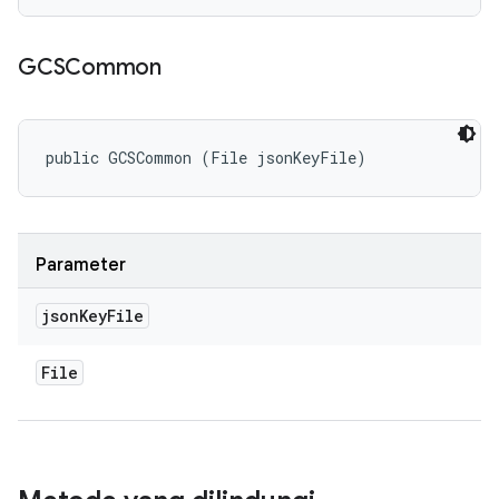
GCSCommon
public GCSCommon (File jsonKeyFile)
Parameter
json
Key
File
File