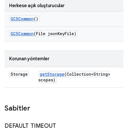
Herkese açık oluşturucular
GCSCommon
()
GCSCommon
(File json
Key
File)
Korunan yöntemler
Storage
get
Storage
(Collection<String>
scopes)
Sabitler
DEFAULT
_
TIMEOUT