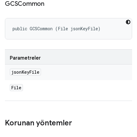
GCSCommon
public GCSCommon (File jsonKeyFile)
Parametreler
json
Key
File
File
Korunan yöntemler