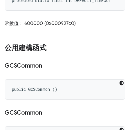
protected static final int DEFAULT_TIMEOUT
常數值： 600000 (0x000927c0)
公用建構函式
GCSCommon
public GCSCommon ()
GCSCommon