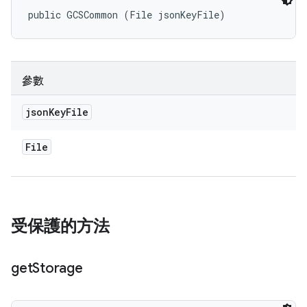
public GCSCommon (File jsonKeyFile)
參數
json
Key
File
File
受保護的方法
get
Storage