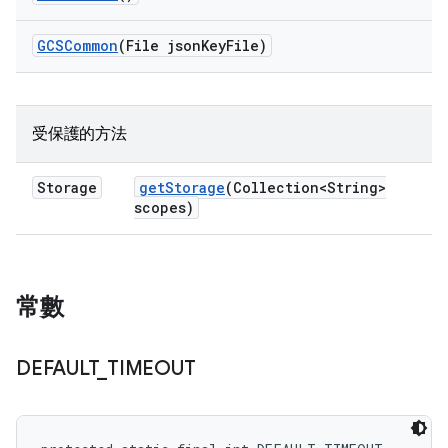
GCSCommon
(File json
Key
File)
受保護的方法
Storage
get
Storage
(Collection<String>
scopes)
常數
DEFAULT
_
TIMEOUT