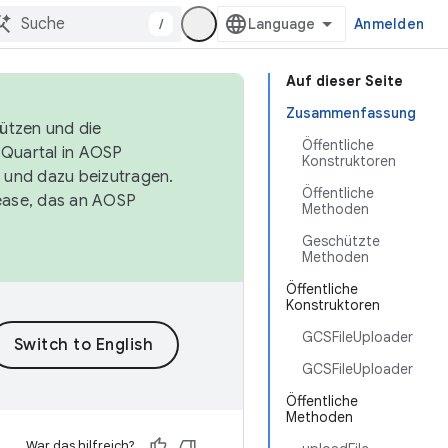
/
Anmelden
Auf dieser Seite
Zusammenfassung
tützen und die
Öffentliche
. Quartal in AOSP
Konstruktoren
 und dazu beizutragen.
Öffentliche
ease, das an AOSP
Methoden
Geschützte
Methoden
Öffentliche
Konstruktoren
GCSFileUploader
GCSFileUploader
Öffentliche
Methoden
War das hilfreich?