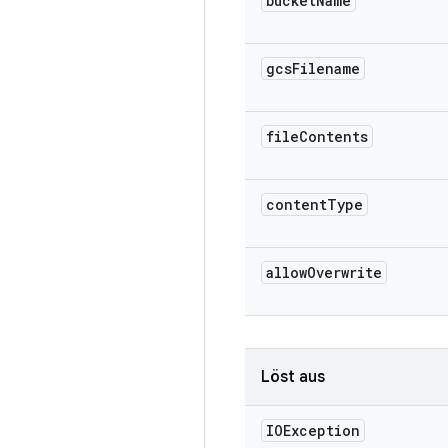
bucket
Name
gcs
Filename
file
Contents
content
Type
allow
Overwrite
Löst aus
IOException