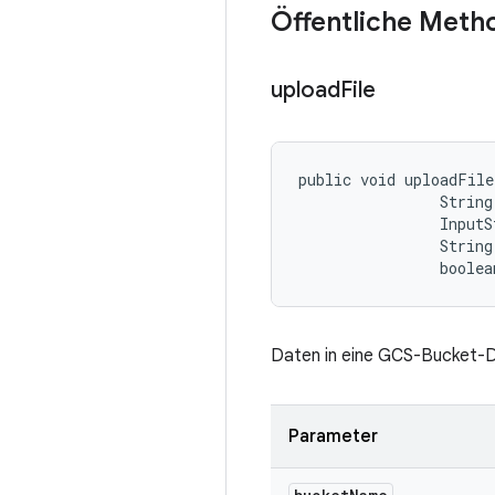
Öffentliche Meth
upload
File
public void uploadFile
                String
                InputS
                String
                boolea
Daten in eine GCS-Bucket-D
Parameter