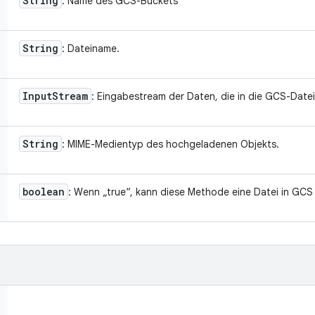
String
: Name des GCS-Buckets
String
: Dateiname.
Input
Stream
: Eingabestream der Daten, die in die GCS-Date
String
: MIME-Medientyp des hochgeladenen Objekts.
boolean
: Wenn „true“, kann diese Methode eine Datei in GCS