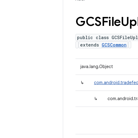
GCSFile
Up
public class GCSFileUp
extends
GCSCommon
java.lang.Object
↳
com.android.tradefe
↳
com.android.tr