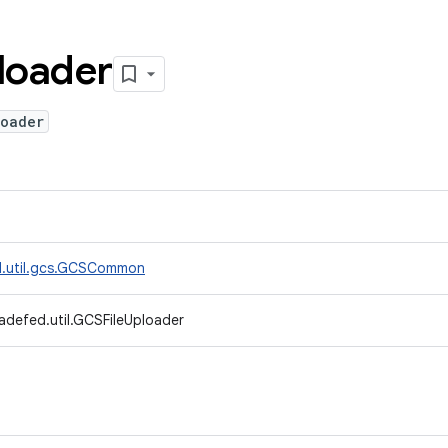
loader
loader
d.util.gcs.GCSCommon
adefed.util.GCSFileUploader