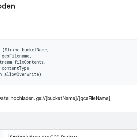
oden
 (String bucketName, 

 gcsFilename, 

tream fileContents, 

 contentType, 

n allowOverwrite)
atei hochladen. gs://[bucketName]/[gcsFileName]