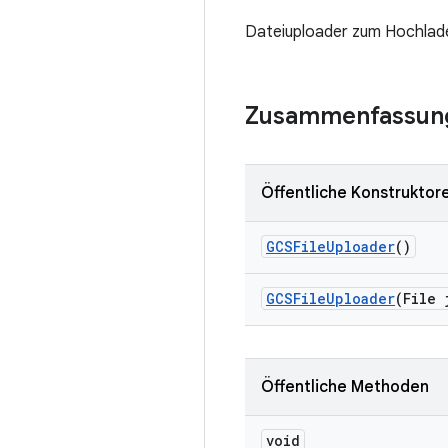
Dateiuploader zum Hochlade
Zusammenfassun
Öffentliche Konstruktor
GCSFile
Uploader
()
GCSFile
Uploader
(File 
Öffentliche Methoden
void