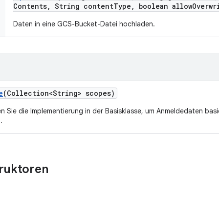
Contents
,
String content
Type
,
boolean allow
Overwr
Daten in eine GCS-Bucket-Datei hochladen.
e
(Collection<String> scopes)
n Sie die Implementierung in der Basisklasse, um Anmeldedaten bas
.
truktoren