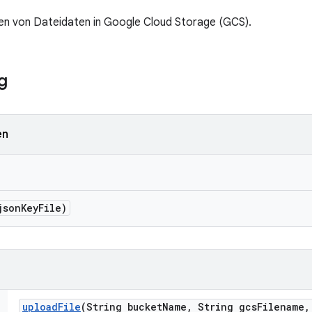
n von Dateidaten in Google Cloud Storage (GCS).
g
en
json
Key
File)
upload
File
(String bucket
Name
,
String gcs
Filename
,