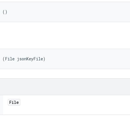
r ()
r (File jsonKeyFile)
File