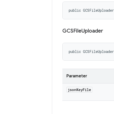
public GCSFileUploade
GCSFile
Uploader
public GCSFileUploade
Parameter
json
Key
File