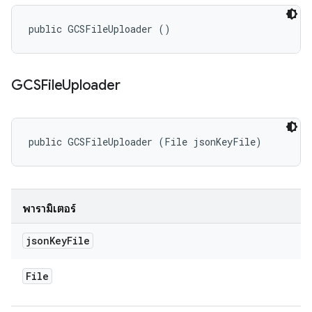
public GCSFileUploader ()
GCSFile
Uploader
public GCSFileUploader (File jsonKeyFile)
พารามิเตอร์
json
Key
File
File