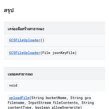
สรุป
เครื่องมือสร้างสาธารณะ
GCSFile
Uploader
()
GCSFile
Uploader
(File json
Key
File)
เมธอดสาธารณะ
void
upload
File
(String bucket
Name
,
String gcs
Filename
,
Input
Stream file
Contents
,
String
content
Type
,
boolean allow
Overwrite)