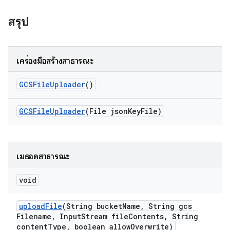
สรุป
เครื่องมือสร้างสาธารณะ
GCSFile
Uploader
()
GCSFile
Uploader
(File json
Key
File)
เมธอดสาธารณะ
void
upload
File
(String bucket
Name
,
String gcs
Filename
,
Input
Stream file
Contents
,
String
content
Type
,
boolean allow
Overwrite)