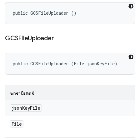
public GCSFileUploader ()
GCSFile
Uploader
public GCSFileUploader (File jsonKeyFile)
พารามิเตอร์
json
Key
File
File