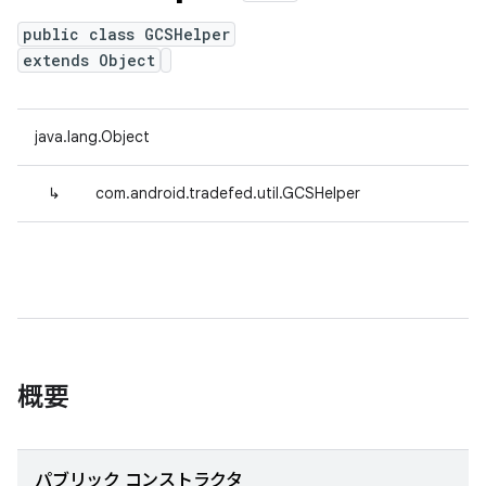
public class GCSHelper
extends Object
java.lang.Object
↳
com.android.tradefed.util.GCSHelper
概要
パブリック コンストラクタ