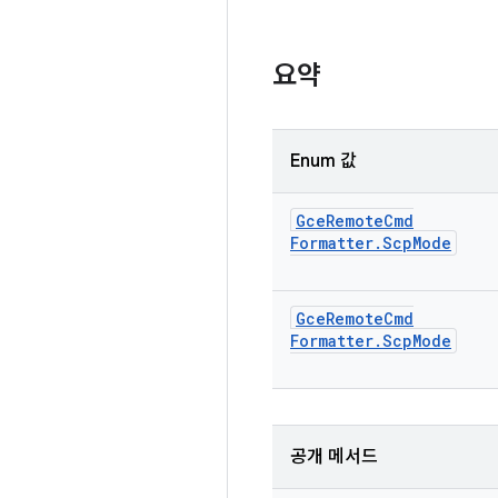
요약
Enum 값
Gce
Remote
Cmd
Formatter
.
Scp
Mode
Gce
Remote
Cmd
Formatter
.
Scp
Mode
공개 메서드