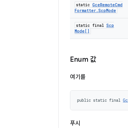
static
Gce
Remote
Cmd
Formatter
.
Scp
Mode
static final
Scp
Mode[]
Enum 값
여기를
public static final 
Gc
푸시