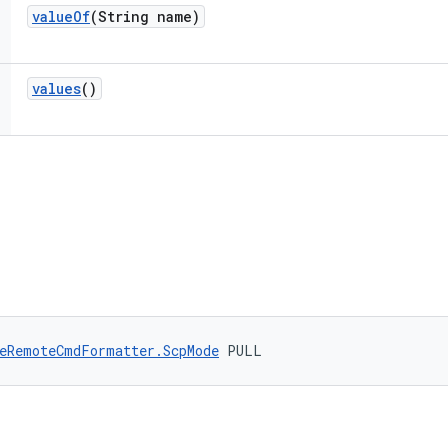
value
Of
(String name)
values
()
eRemoteCmdFormatter.ScpMode
 PULL