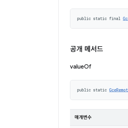
public static final 
Gc
공개 메서드
value
Of
public static 
GceRemot
매개변수