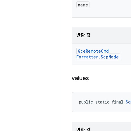
name
반환 값
Gce
Remote
Cmd
Formatter
.
Scp
Mode
values
public static final 
Sc
반환 값