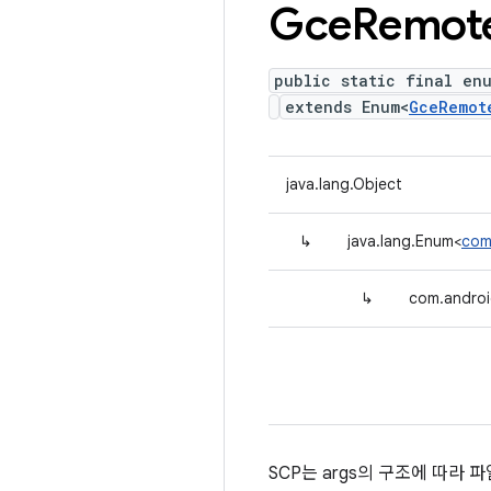
Gce
Remot
public static final en
extends Enum<
GceRemot
java.lang.Object
↳
java.lang.Enum<
com
↳
com.androi
SCP는 args의 구조에 따라