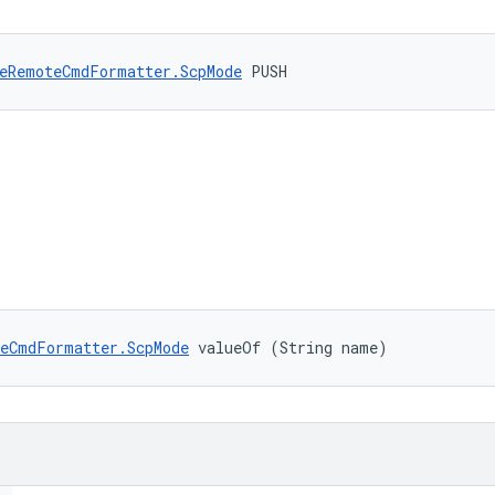
eRemoteCmdFormatter.ScpMode
 PUSH
eCmdFormatter.ScpMode
 valueOf (String name)