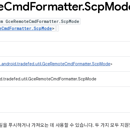
e
Cmd
Formatter
.
Scp
Mod
um GceRemoteCmdFormatter.ScpMode
eCmdFormatter.ScpMode
>
.android.tradefed.util.GceRemoteCmdFormatter.ScpMode
>
d.tradefed.util.GceRemoteCmdFormatter.ScpMode
 파일을 푸시하거나 가져오는 데 사용할 수 있습니다. 두 가지 모두 지