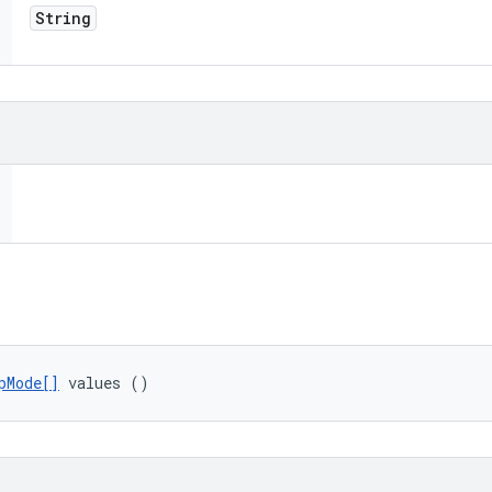
String
pMode[]
 values ()