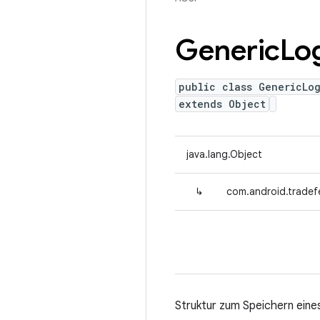
Generic
Lo
public class GenericLo
extends Object
java.lang.Object
↳
com.android.tradef
Struktur zum Speichern ein