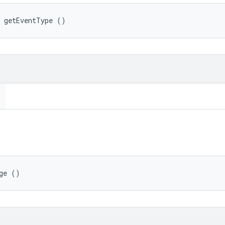
e getEventType ()
ge ()