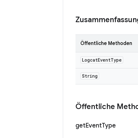
Zusammenfassun
Öffentliche Methoden
Logcat
Event
Type
String
Öffentliche Meth
get
Event
Type