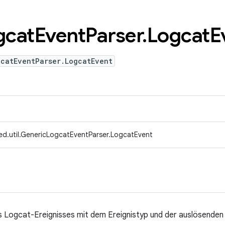
gcat
Event
Parser
.
Logcat
E
gcatEventParser.LogcatEvent
ed.util.GenericLogcatEventParser.LogcatEvent
es Logcat-Ereignisses mit dem Ereignistyp und der auslösende