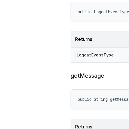
public LogcatEventTyp
Returns
Logcat
Event
Type
get
Message
public String getMessa
Returns