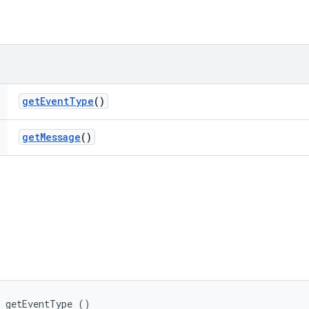
get
Event
Type
()
get
Message
()
e getEventType ()