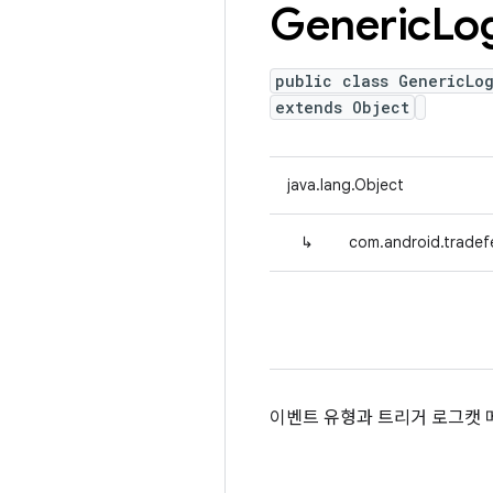
Generic
Lo
public class GenericLo
extends Object
java.lang.Object
↳
com.android.tradef
이벤트 유형과 트리거 로그캣 