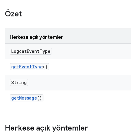
Özet
Herkese açık yöntemler
Logcat
Event
Type
get
Event
Type
()
String
get
Message
()
Herkese açık yöntemler