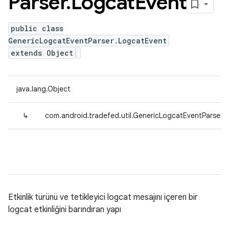
Parser
.
Logcat
Event
public class
GenericLogcatEventParser.LogcatEvent
extends Object
java.lang.Object
↳
com.android.tradefed.util.GenericLogcatEventParser.
Etkinlik türünü ve tetikleyici logcat mesajını içeren bir
logcat etkinliğini barındıran yapı