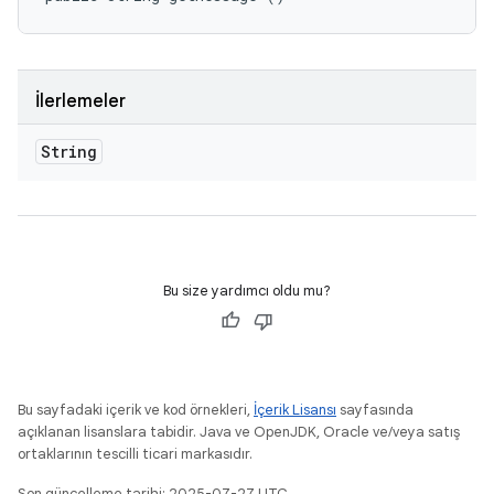
İlerlemeler
String
Bu size yardımcı oldu mu?
Bu sayfadaki içerik ve kod örnekleri,
İçerik Lisansı
sayfasında
açıklanan lisanslara tabidir. Java ve OpenJDK, Oracle ve/veya satış
ortaklarının tescilli ticari markasıdır.
Son güncelleme tarihi: 2025-07-27 UTC.