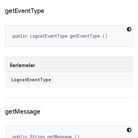
get
Event
Type
public LogcatEventType getEventType ()
İlerlemeler
Logcat
Event
Type
get
Message
public String getMessage ()