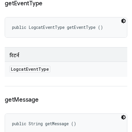
get
Event
Type
public LogcatEventType getEventType ()
रिटर्न
Logcat
Event
Type
get
Message
public String getMessage ()