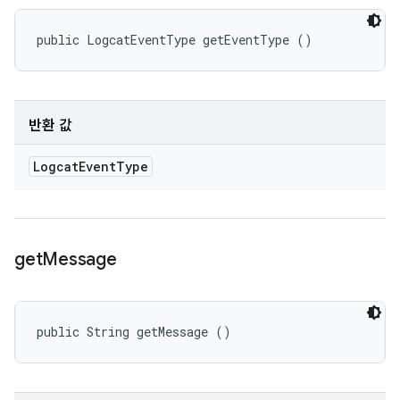
public LogcatEventType getEventType ()
반환 값
Logcat
Event
Type
get
Message
public String getMessage ()