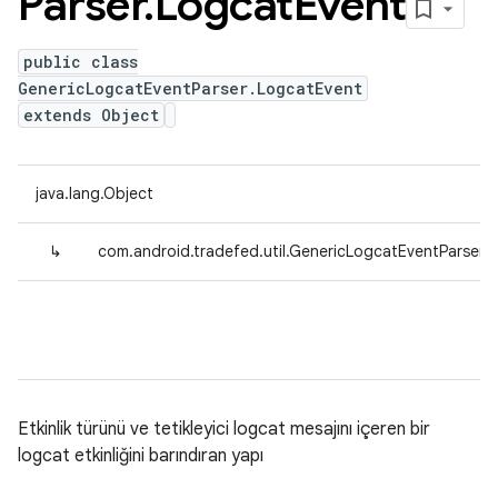
Parser
.
Logcat
Event
public class
GenericLogcatEventParser.LogcatEvent
extends Object
java.lang.Object
↳
com.android.tradefed.util.GenericLogcatEventParser.
Etkinlik türünü ve tetikleyici logcat mesajını içeren bir
logcat etkinliğini barındıran yapı