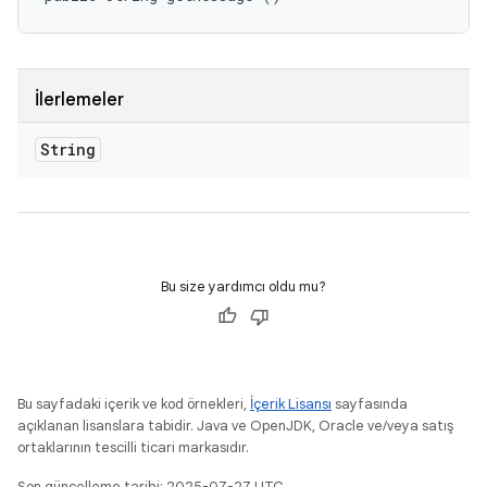
İlerlemeler
String
Bu size yardımcı oldu mu?
Bu sayfadaki içerik ve kod örnekleri,
İçerik Lisansı
sayfasında
açıklanan lisanslara tabidir. Java ve OpenJDK, Oracle ve/veya satış
ortaklarının tescilli ticari markasıdır.
Son güncelleme tarihi: 2025-07-27 UTC.