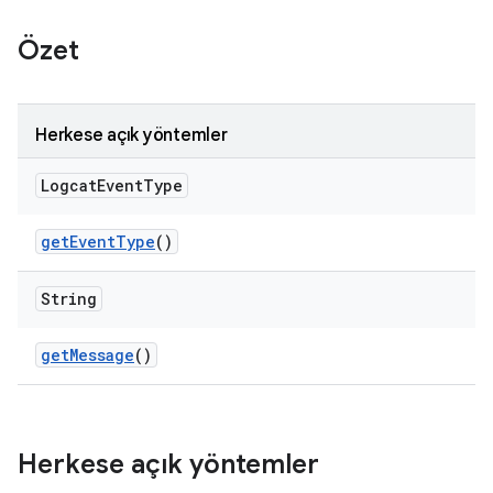
Özet
Herkese açık yöntemler
Logcat
Event
Type
get
Event
Type
()
String
get
Message
()
Herkese açık yöntemler