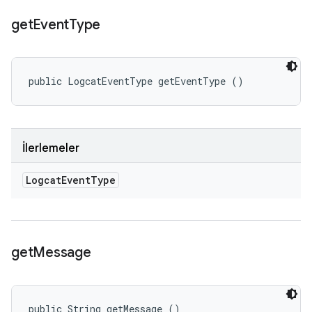
get
Event
Type
public LogcatEventType getEventType ()
İlerlemeler
Logcat
Event
Type
get
Message
public String getMessage ()