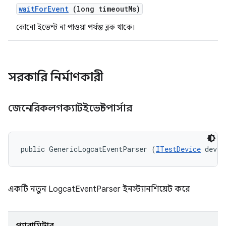
wait
For
Event
(long timeout
Ms)
কোনো ইভেন্ট না পাওয়া পর্যন্ত ব্লক থাকে।
সরকারি নির্মাণকারী
জেনেরিকলগক্যাটইভেন্টপার্সার
public GenericLogcatEventParser (
ITestDevice
 devic
একটি নতুন LogcatEventParser ইনস্ট্যানশিয়েট করে