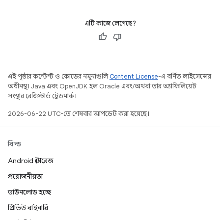
এটি কাজে লেগেছে?
এই পৃষ্ঠার কন্টেন্ট ও কোডের নমুনাগুলি
Content License
-এ বর্ণিত লাইসেন্সের
অধীনস্থ। Java এবং OpenJDK হল Oracle এবং/অথবা তার অ্যাফিলিয়েট
সংস্থার রেজিস্টার্ড ট্রেডমার্ক।
2026-06-22 UTC-তে শেষবার আপডেট করা হয়েছে।
বিল্ড
Android স্টোরেজ
প্রয়োজনীয়তা
ডাউনলোড হচ্ছে
প্রিভিউ বাইনারি