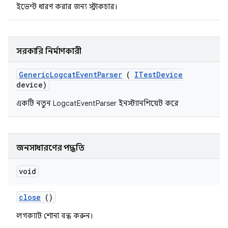
ইভেন্ট ধারণ করার জন্য স্ট্রাকচার।
সরকারি নির্মাণকারী
Generic
Logcat
Event
Parser
(
ITest
Device
device)
একটি নতুন LogcatEventParser ইনস্ট্যানশিয়েট করে
জনসাধারণের পদ্ধতি
void
close
()
লগক্যাট শোনা বন্ধ করুন।