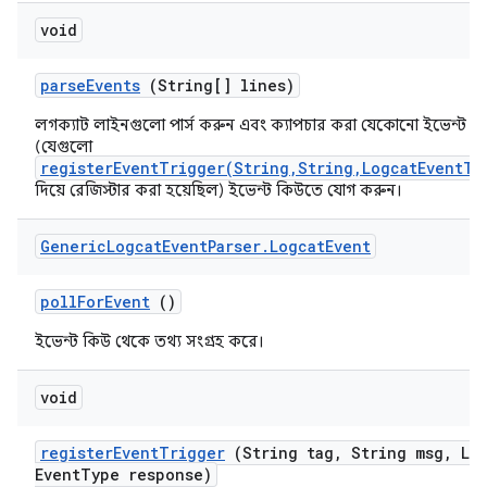
void
parse
Events
(String[] lines)
লগক্যাট লাইনগুলো পার্স করুন এবং ক্যাপচার করা যেকোনো ইভেন্ট
(যেগুলো
registerEventTrigger(String,String,LogcatEventTy
দিয়ে রেজিস্টার করা হয়েছিল) ইভেন্ট কিউতে যোগ করুন।
Generic
Logcat
Event
Parser
.
Logcat
Event
poll
For
Event
()
ইভেন্ট কিউ থেকে তথ্য সংগ্রহ করে।
void
register
Event
Trigger
(String tag
,
String msg
,
Log
Event
Type response)