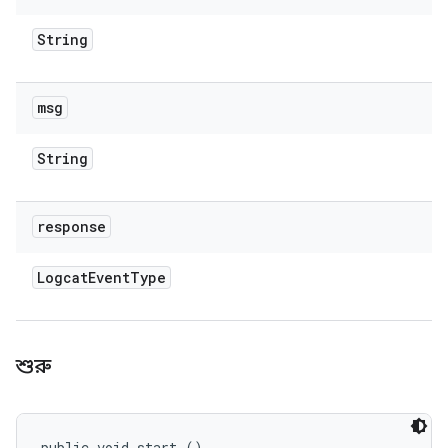
String
msg
String
response
Logcat
Event
Type
শুরু
public void start ()