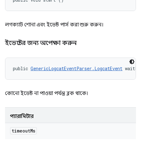
লগক্যাট শোনা এবং ইভেন্ট পার্স করা শুরু করুন।
ইভেন্টের জন্য অপেক্ষা করুন
public 
GenericLogcatEventParser.LogcatEvent
 waitFo
কোনো ইভেন্ট না পাওয়া পর্যন্ত ব্লক থাকে।
প্যারামিটার
timeout
Ms