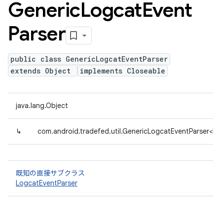
Generic
Logcat
Event
Parser
public class GenericLogcatEventParser
extends Object
implements Closeable
java.lang.Object
↳
com.android.tradefed.util.GenericLogcatEventParser<L
既知の直接サブクラス
LogcatEventParser