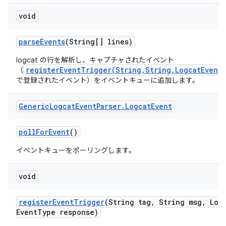
void
parse
Events
(String[] lines)
logcat の行を解析し、キャプチャされたイベント
registerEventTrigger(String,String,LogcatEvent
（
で登録されたイベント）をイベントキューに追加します。
Generic
Logcat
Event
Parser
.
Logcat
Event
poll
For
Event
()
イベントキューをポーリングします。
void
register
Event
Trigger
(String tag
,
String msg
,
Logc
Event
Type response)