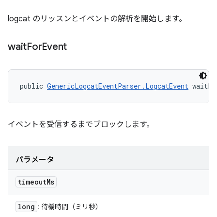
logcat のリッスンとイベントの解析を開始します。
wait
For
Event
public 
GenericLogcatEventParser.LogcatEvent
 waitFo
イベントを受信するまでブロックします。
パラメータ
timeout
Ms
long
: 待機時間（ミリ秒）