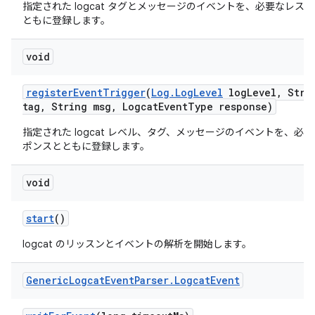
指定された logcat タグとメッセージのイベントを、必要なレス
ともに登録します。
void
register
Event
Trigger
(
Log
.
Log
Level
log
Level
,
Stri
tag
,
String msg
,
Logcat
Event
Type response)
指定された logcat レベル、タグ、メッセージのイベントを、必
ポンスとともに登録します。
void
start
()
logcat のリッスンとイベントの解析を開始します。
Generic
Logcat
Event
Parser
.
Logcat
Event