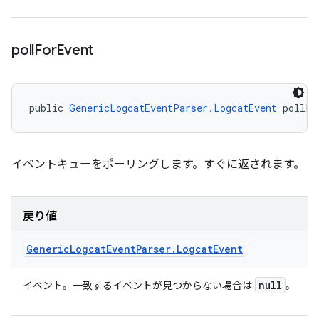
poll
For
Event
public 
GenericLogcatEventParser.LogcatEvent
 pollFo
イベントキューをポーリングします。すぐに返されます。
戻り値
Generic
Logcat
Event
Parser
.
Logcat
Event
null
イベント。一致するイベントが見つからない場合は
。