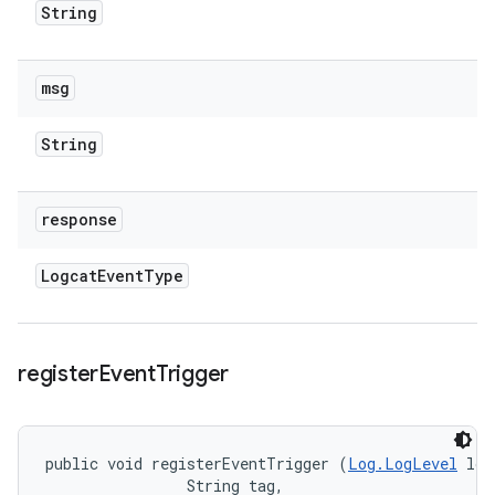
String
msg
String
response
Logcat
Event
Type
register
Event
Trigger
public void registerEventTrigger (
Log.LogLevel
 log
                String tag, 
