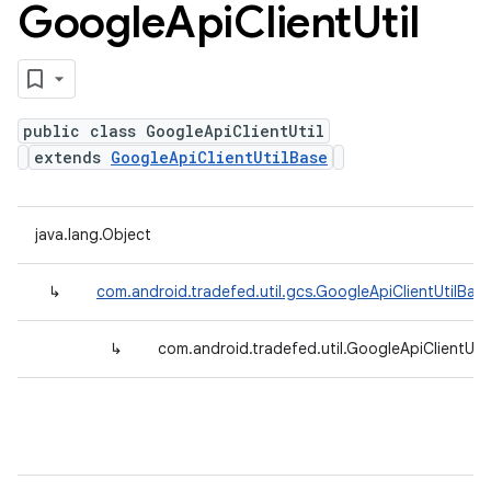
Google
Api
Client
Util
public class GoogleApiClientUtil
extends
GoogleApiClientUtilBase
java.lang.Object
↳
com.android.tradefed.util.gcs.GoogleApiClientUtilBas
↳
com.android.tradefed.util.GoogleApiClientUtil