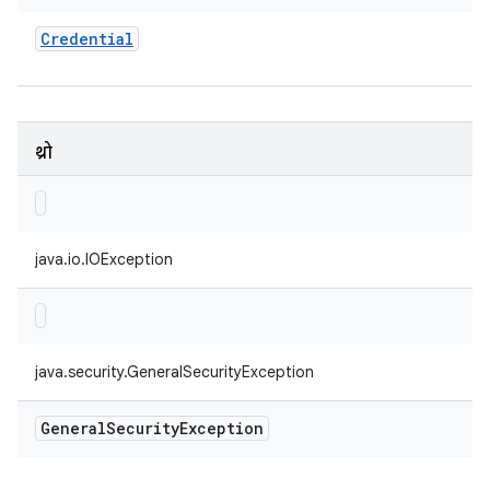
Credential
थ्रो
java.io.IOException
java.security.GeneralSecurityException
General
Security
Exception