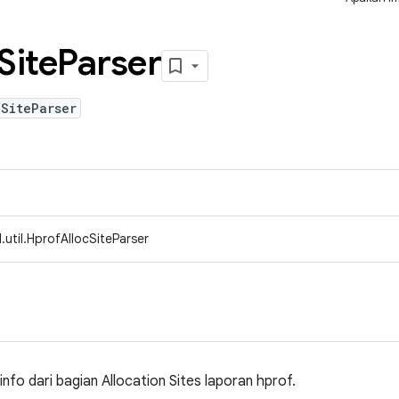
Site
Parser
SiteParser
util.HprofAllocSiteParser
info dari bagian Allocation Sites laporan hprof.