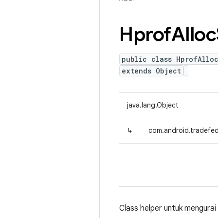
Hprof
Alloc
public class HprofAlloc
extends Object
java.lang.Object
↳
com.android.tradefed.
Class helper untuk mengurai 