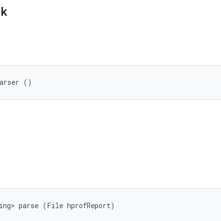
ik
Parser ()
ing> parse (File hprofReport)