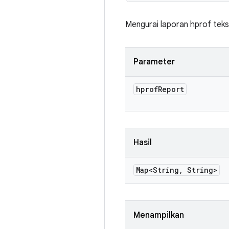
Mengurai laporan hprof teks
Parameter
hprof
Report
Hasil
Map<String
,
String>
Menampilkan