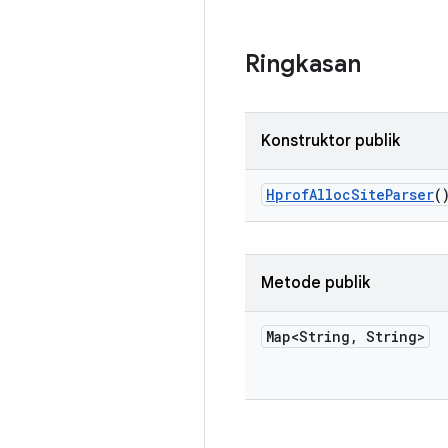
Ringkasan
Konstruktor publik
Hprof
Alloc
Site
Parser
(
Metode publik
Map<String
,
String>