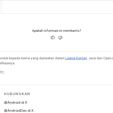
Apakah informasi ini membantu?
unduk kepada lisensi yang dijelaskan dalam
Lisensi Konten
. Java dan Open
iliasinya.
TC.
HUBUNGKAN
@Android di X
@AndroidDev di X