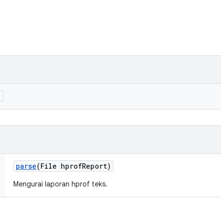
)
parse
(File hprof
Report)
Mengurai laporan hprof teks.