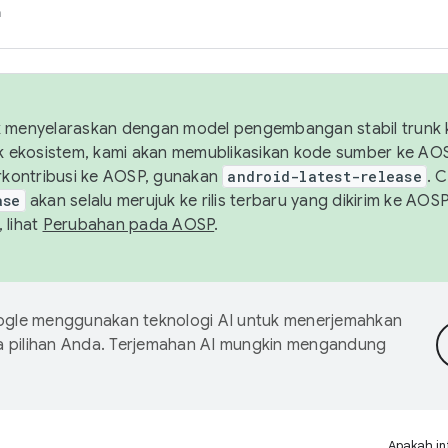
h
uk menyelaraskan dengan model pengembangan stabil trunk
tuk ekosistem, kami akan memublikasikan kode sumber ke A
kontribusi ke AOSP, gunakan
android-latest-release
. 
ase
akan selalu merujuk ke rilis terbaru yang dikirim ke AO
 lihat
Perubahan pada AOSP
.
gle menggunakan teknologi AI untuk menerjemahkan
a pilihan Anda. Terjemahan AI mungkin mengandung
Apakah in