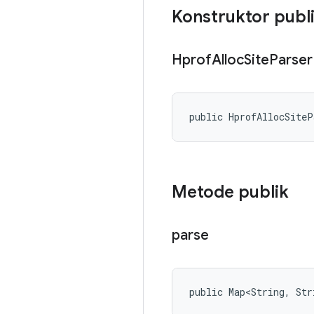
Konstruktor publ
Hprof
Alloc
Site
Parser
public HprofAllocSite
Metode publik
parse
public Map<String, Str