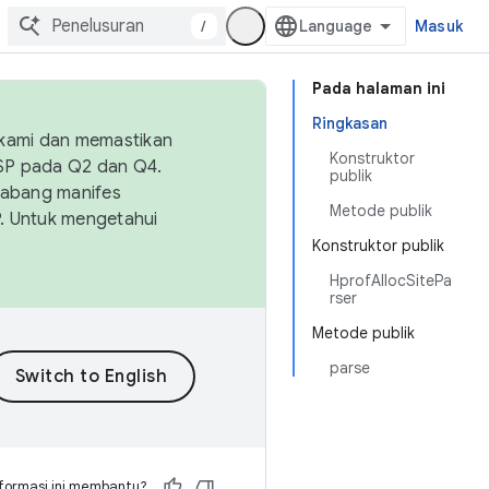
/
Masuk
Pada halaman ini
Ringkasan
 kami dan memastikan
Konstruktor
OSP pada Q2 dan Q4.
publik
Cabang manifes
Metode publik
SP. Untuk mengetahui
Konstruktor publik
HprofAllocSitePa
rser
Metode publik
parse
formasi ini membantu?