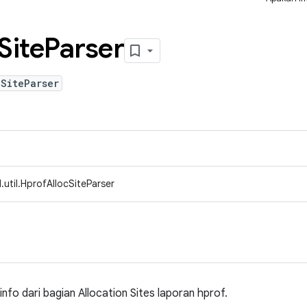
Site
Parser
SiteParser
util.HprofAllocSiteParser
info dari bagian Allocation Sites laporan hprof.