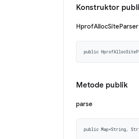
Konstruktor publ
Hprof
Alloc
Site
Parser
public HprofAllocSite
Metode publik
parse
public Map<String, Str