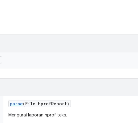
)
parse
(File hprof
Report)
Mengurai laporan hprof teks.