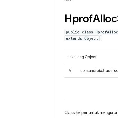
Hprof
Alloc
public class HprofAlloc
extends Object
java.lang.Object
↳
com.android.tradefed.
Class helper untuk mengurai 