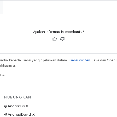
Apakah informasi ini membantu?
unduk kepada lisensi yang dijelaskan dalam
Lisensi Konten
. Java dan Open
iliasinya.
TC.
HUBUNGKAN
@Android di X
@AndroidDev di X