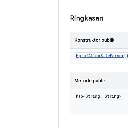
Ringkasan
Konstruktor publik
Hprof
Alloc
Site
Parser
(
Metode publik
Map<String
,
String>