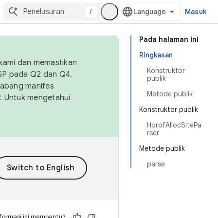
/
Masuk
Pada halaman ini
Ringkasan
 kami dan memastikan
Konstruktor
OSP pada Q2 dan Q4.
publik
Cabang manifes
Metode publik
SP. Untuk mengetahui
Konstruktor publik
HprofAllocSitePa
rser
Metode publik
parse
formasi ini membantu?