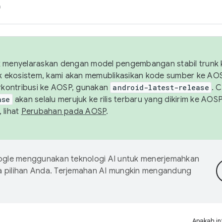
h
uk menyelaraskan dengan model pengembangan stabil trunk
tuk ekosistem, kami akan memublikasikan kode sumber ke A
kontribusi ke AOSP, gunakan
android-latest-release
. 
ase
akan selalu merujuk ke rilis terbaru yang dikirim ke AO
 lihat
Perubahan pada AOSP
.
gle menggunakan teknologi AI untuk menerjemahkan
a pilihan Anda. Terjemahan AI mungkin mengandung
Apakah in