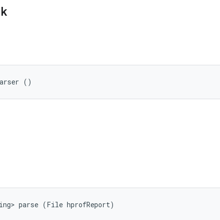
ik
Parser ()
ing> parse (File hprofReport)