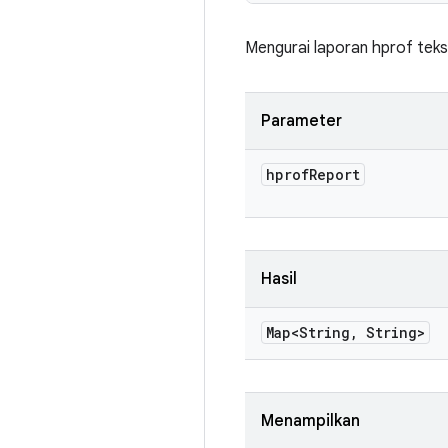
Mengurai laporan hprof teks
Parameter
hprof
Report
Hasil
Map<String
,
String>
Menampilkan