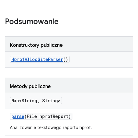
Podsumowanie
Konstruktory publiczne
Hprof
Alloc
Site
Parser
()
Metody publiczne
Map<String
,
String>
parse
(File hprof
Report)
Analizowanie tekstowego raportu hprof.