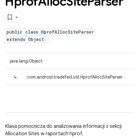
Hprof
Alloc
Site
Parser
public class HprofAllocSiteParser
extends Object
java.lang.Object
↳
com.android.tradefed.util.HprofAllocSiteParser
Klasa pomocnicza do analizowania informacji z sekcji
Allocation Sites w raportach hprof.