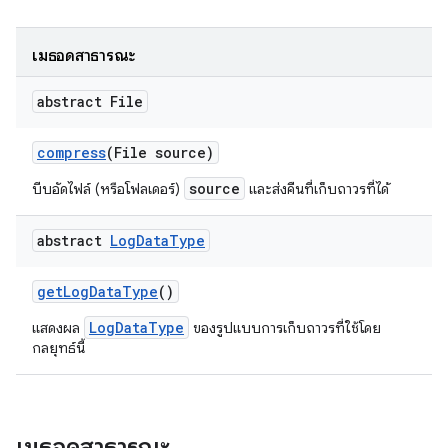
เมธอดสาธารณะ
abstract File
compress
(File source)
source
บีบอัดไฟล์ (หรือโฟลเดอร์)
และส่งคืนที่เก็บถาวรที่ได้
abstract
Log
Data
Type
get
Log
Data
Type
()
LogDataType
แสดงผล
ของรูปแบบการเก็บถาวรที่ใช้โดย
กลยุทธ์นี้
เมธอดสาธารณะ