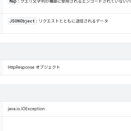
Map
: クエリ文字列の構築に使用されるエンコードされていない
JSONObject
: リクエストとともに送信されるデータ
HttpResponse オブジェクト
java.io.IOException