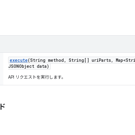
execute
(String method
,
String[] uri
Parts
,
Map<Str
JSONObject data)
API リクエストを実行します。
ド