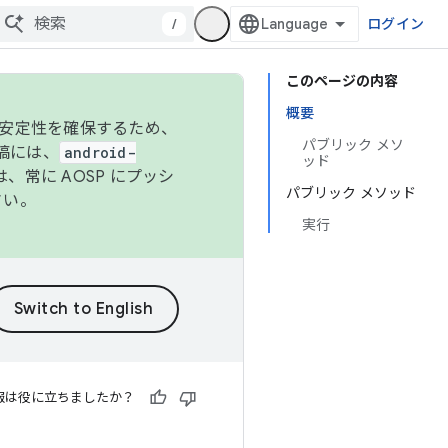
/
ログイン
このページの内容
概要
の安定性を確保するため、
パブリック メソ
投稿には、
android-
ッド
、常に AOSP にプッシ
パブリック メソッド
さい。
実行
報は役に立ちましたか？