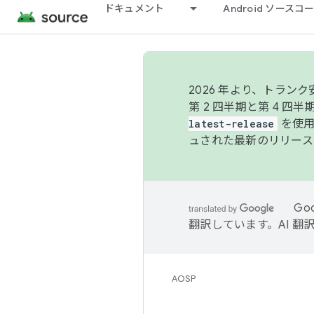
ドキュメント
Android ソース
2026 年より、トラ
第 2 四半期と第 4 四
latest-release
を使用
ュされた最新のリリース
Go
翻訳しています。AI 
AOSP