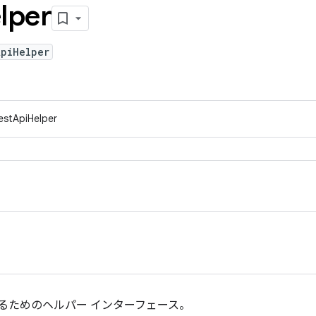
lper
ApiHelper
RestApiHelper
行するためのヘルパー インターフェース。