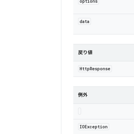
options
data
戻り値
Http
Response
例外
IOException