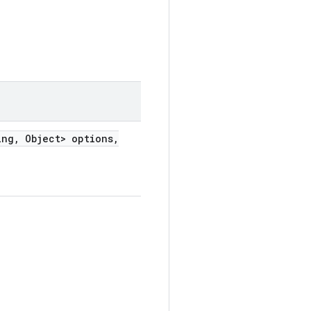
ing
,
Object> options
,