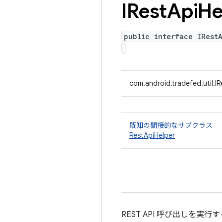
IRest
Api
He
public interface IRest
com.android.tradefed.util.I
既知の間接的なサブクラス
RestApiHelper
REST API 呼び出しを実