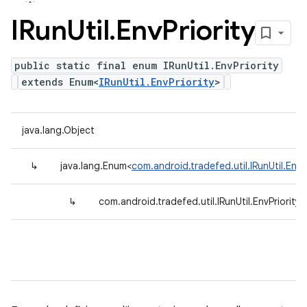
IRun
Util
.
Env
Priority
public static final enum IRunUtil.EnvPriority
extends Enum<
IRunUtil.EnvPriority
>
java.lang.Object
↳
java.lang.Enum<
com.android.tradefed.util.IRunUtil.EnvPr
↳
com.android.tradefed.util.IRunUtil.EnvPriority