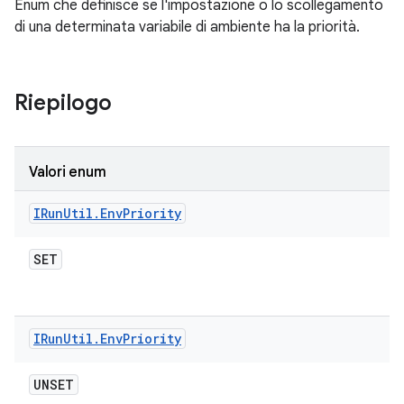
Enum che definisce se l'impostazione o lo scollegamento
di una determinata variabile di ambiente ha la priorità.
Riepilogo
Valori enum
IRun
Util
.
Env
Priority
SET
IRun
Util
.
Env
Priority
UNSET