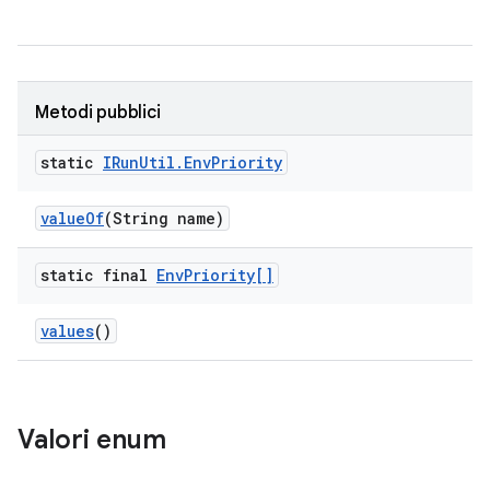
Metodi pubblici
static
IRun
Util
.
Env
Priority
value
Of
(String name)
static final
Env
Priority[]
values
()
Valori enum