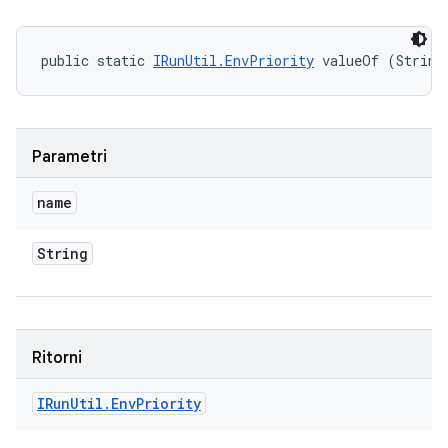
public static 
IRunUtil.EnvPriority
 valueOf (String
Parametri
name
String
Ritorni
IRun
Util
.
Env
Priority