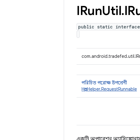
IRun
Util
.
IR
public static interface
com.android.tradefed.util.IR
পরিচিত পরোক্ষ উপশ্রেণী
HttpHelper.RequestRunnable
একটি অপারেশন অ্যাসিঙ্ক্রোনাস