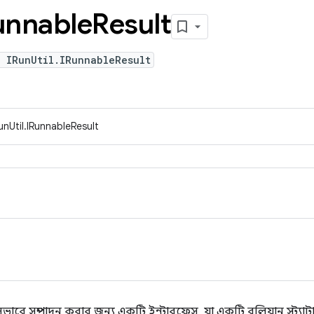
unnable
Result
 IRunUtil.IRunnableResult
unUtil.IRunnableResult
ভাবে সম্পাদন করার জন্য একটি ইন্টারফেস, যা একটি বুলিয়ান স্ট্যাটা