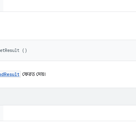
getResult ()
ndResult
ফেরত দেয়।