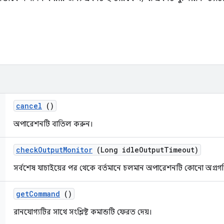
cancel
()
অপারেশনটি বাতিল করুন।
check
Output
Monitor
(Long idle
Output
Timeout)
সর্বশেষ যাচাইয়ের পর থেকে বর্তমানে চলমান অপারেশনটি কোনো অগ্রগ
get
Command
()
রানযোগ্যটির সাথে সংশ্লিষ্ট কমান্ডটি ফেরত দেয়।