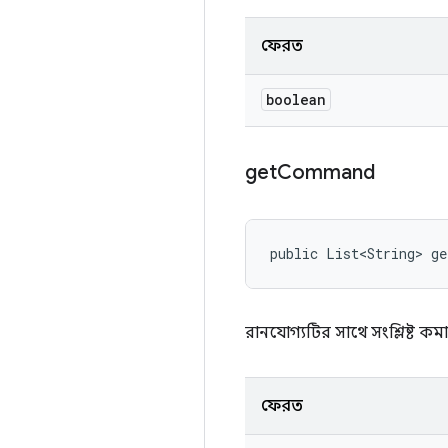
ফেরত
boolean
get
Command
public List<String> g
রানযোগ্যটির সাথে সংশ্লিষ্ট কম
ফেরত