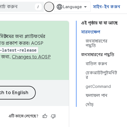
/
সাইন-ইন করুন
এই পৃষ্ঠায় যা যা আছে
সারসংক্ষেপ
েমের জন্য প্ল্যাটফর্মের
জনসাধারণের
 কোড প্রকাশ করব। AOSP
পদ্ধতি
-latest-release
জনসাধারণের পদ্ধতি
 জন্য,
Changes to AOSP
বাতিল করুন
চেকআউটপুটমনিট
র
getCommand
ফলাফল পান
দৌড়
এটি কাজে লেগেছে?