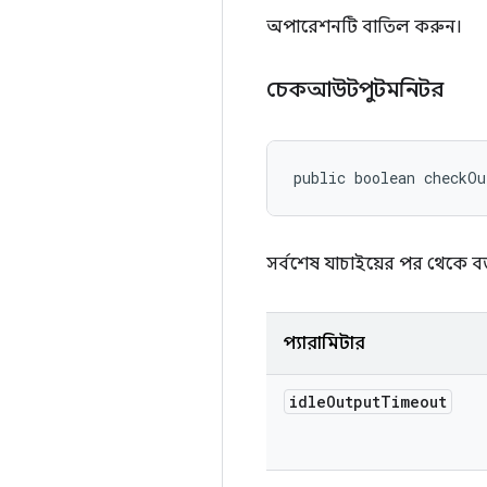
অপারেশনটি বাতিল করুন।
চেকআউটপুটমনিটর
public boolean checkO
সর্বশেষ যাচাইয়ের পর থেকে 
প্যারামিটার
idle
Output
Timeout