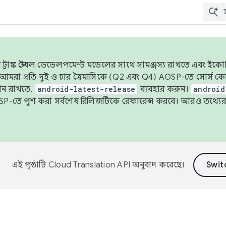
াঙ্ক স্টেবল ডেভেলপমেন্ট মডেলের সাথে সামঞ্জস্য রাখতে এবং ইকোসিস্ট
ে, আমরা প্রতি দুই ও চার ত্রৈমাসিকে (Q2 এবং Q4) AOSP-তে সোর্স
ান রাখতে,
android-latest-release
ব্যবহার করুন।
android
বদা AOSP-তে পুশ করা সর্বশেষ রিলিজটিকে রেফারেন্স করবে। আরও তথ্যের
এই পৃষ্ঠাটি
Cloud Translation API
অনুবাদ করেছে।