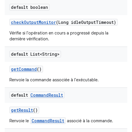
default boolean
check
Output
Monitor
(Long idle
Output
Timeout)
Vérifie si l'opération en cours a progressé depuis la
dernière vérification.
default List<String>
get
Command
()
Renvoie la commande associée à l'exécutable.
default
Command
Result
get
Result
()
CommandResult
Renvoie le
associé à la commande.