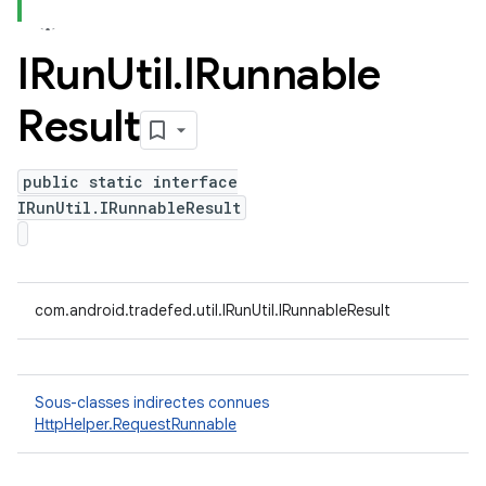
IRun
Util
.
IRunnable
Result
public static interface
IRunUtil.IRunnableResult
com.android.tradefed.util.IRunUtil.IRunnableResult
Sous-classes indirectes connues
HttpHelper.RequestRunnable