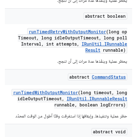
يحظر عملية وينفّذها عدة مرات إلى أن تنجح.
abstract boolean
run
Timed
Retry
With
Output
Monitor
(long op
Timeout
,
long idle
Output
Timeout
,
long poll
Interval
,
int attempts
,
IRun
Util
.
IRunnable
Result
runnable)
يحظر عملية وينفّذها عدة مرات إلى أن تنجح.
abstract
Command
Status
run
Timed
With
Output
Monitor
(long timeout
,
long
idle
Output
Timeout
,
IRun
Util
.
IRunnable
Result
runnable
,
boolean log
Errors)
حظر عملية وتنفيذها، وإيقافها إذا استغرقت وقتًا أطول من الوقت المحدّد
abstract void