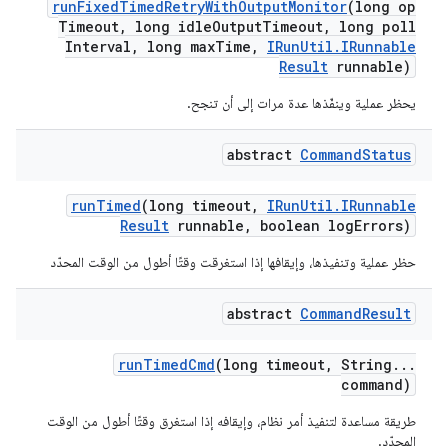
run
Fixed
Timed
Retry
With
Output
Monitor
(long op
Timeout
,
long idle
Output
Timeout
,
long poll
Interval
,
long max
Time
,
IRun
Util
.
IRunnable
Result
runnable)
يحظر عملية وينفّذها عدة مرات إلى أن تنجح.
abstract
Command
Status
run
Timed
(long timeout
,
IRun
Util
.
IRunnable
Result
runnable
,
boolean log
Errors)
حظر عملية وتنفيذها، وإيقافها إذا استغرقت وقتًا أطول من الوقت المحدّد
abstract
Command
Result
run
Timed
Cmd
(long timeout
,
String
.
.
.
command)
طريقة مساعدة لتنفيذ أمر نظام، وإيقافه إذا استغرق وقتًا أطول من الوقت
المحدّد.