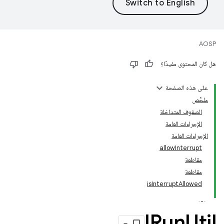
AOSP
هل كان المحتوى مفيدًا؟
على هذه الصفحة
ملخّص
الصفوف المتداخلة
الإجراءات العامة
الإجراءات العامة
allowInterrupt
مقاطعة
مقاطعة
isInterruptAllowed
IRun
Util