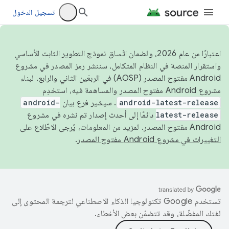
تسجيل الدخول
اعتبارًا من عام 2026، ولضمان اتّساق نموذج التطوير الثابت الأساسي
واستقرار المنصة في النظام المتكامل، سننشر رمز المصدر في مشروع
Android مفتوح المصدر (AOSP) في الربعَين الثاني والرابع. لبناء
مشروع Android مفتوح المصدر والمساهمة فيه، استخدِم
android-latest-release
. سيشير فرع بيان
android-
latest-release
دائمًا إلى أحدث إصدار تم نشره في مشروع
Android مفتوح المصدر. لمزيد من المعلومات، يُرجى الاطّلاع على
التغييرات في مشروع Android مفتوح المصدر
.
تستخدم Google تكنولوجيا الذكاء الاصطناعي لترجمة المحتوى إلى
لغتك المفضّلة، وقد تتضمّن بعض الأخطاء.