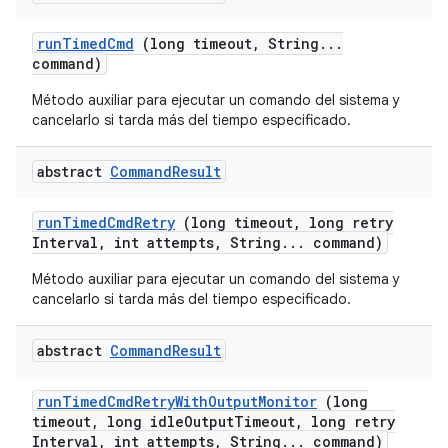
run
Timed
Cmd
(long timeout
,
String
.
.
.
command)
Método auxiliar para ejecutar un comando del sistema y
cancelarlo si tarda más del tiempo especificado.
abstract
Command
Result
run
Timed
Cmd
Retry
(long timeout
,
long retry
Interval
,
int attempts
,
String
.
.
.
command)
Método auxiliar para ejecutar un comando del sistema y
cancelarlo si tarda más del tiempo especificado.
abstract
Command
Result
run
Timed
Cmd
Retry
With
Output
Monitor
(long
timeout
,
long idle
Output
Timeout
,
long retry
Interval
,
int attempts
,
String
.
.
.
command)