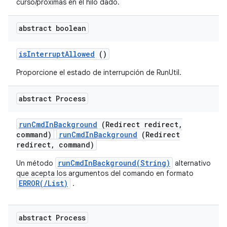
curso/próximas en el hilo dado.
abstract boolean
is
Interrupt
Allowed
()
Proporcione el estado de interrupción de RunUtil.
abstract Process
run
Cmd
In
Background
(Redirect redirect
,
command)
runCmdInBackground
(Redirect
redirect, command)
runCmdInBackground(String)
Un método
alternativo
que acepta los argumentos del comando en formato
ERROR(/List)
.
abstract Process