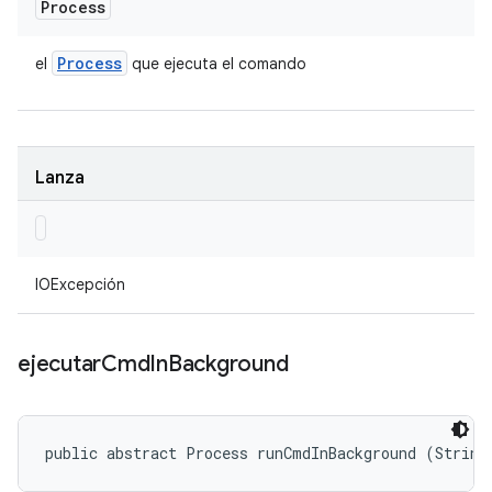
Process
Process
el
que ejecuta el comando
Lanza
IOExcepción
ejecutar
Cmd
In
Background
public abstract Process runCmdInBackground (String