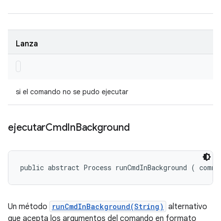
Lanza
si el comando no se pudo ejecutar
ejecutar
Cmd
In
Background
public abstract Process runCmdInBackground (
 comma
Un método
runCmdInBackground(String)
alternativo
que acepta los argumentos del comando en formato