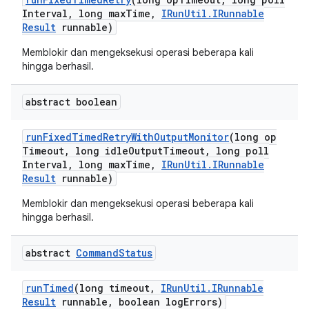
Interval
,
long max
Time
,
IRun
Util
.
IRunnable
Result
runnable)
Memblokir dan mengeksekusi operasi beberapa kali
hingga berhasil.
abstract boolean
run
Fixed
Timed
Retry
With
Output
Monitor
(long op
Timeout
,
long idle
Output
Timeout
,
long poll
Interval
,
long max
Time
,
IRun
Util
.
IRunnable
Result
runnable)
Memblokir dan mengeksekusi operasi beberapa kali
hingga berhasil.
abstract
Command
Status
run
Timed
(long timeout
,
IRun
Util
.
IRunnable
Result
runnable
,
boolean log
Errors)