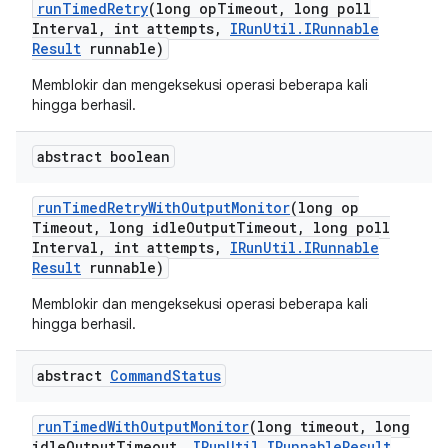
run
Timed
Retry
(long op
Timeout
,
long poll
Interval
,
int attempts
,
IRun
Util
.
IRunnable
Result
runnable)
Memblokir dan mengeksekusi operasi beberapa kali
hingga berhasil.
abstract boolean
run
Timed
Retry
With
Output
Monitor
(long op
Timeout
,
long idle
Output
Timeout
,
long poll
Interval
,
int attempts
,
IRun
Util
.
IRunnable
Result
runnable)
Memblokir dan mengeksekusi operasi beberapa kali
hingga berhasil.
abstract
Command
Status
run
Timed
With
Output
Monitor
(long timeout
,
long
idle
Output
Timeout
,
IRun
Util
.
IRunnable
Result