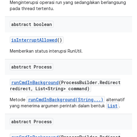
Menginterupsi operasi run yang sedang/akan berlangsung
pada thread tertentu.
abstract boolean
is
Interrupt
Allowed
()
Memberikan status interupsi RunUtil.
abstract Process
run
Cmd
In
Background
(Process
Builder
.
Redirect
redirect
,
List<String> command)
runCmdInBackground(String...)
Metode
alternatif
List
yang menerima argumen perintah dalam bentuk
.
abstract Process