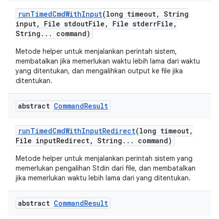
run
Timed
Cmd
With
Input
(long timeout
,
String
input
,
File stdout
File
,
File stderr
File
,
String
.
.
.
command)
Metode helper untuk menjalankan perintah sistem,
membatalkan jika memerlukan waktu lebih lama dari waktu
yang ditentukan, dan mengalihkan output ke file jika
ditentukan.
abstract
Command
Result
run
Timed
Cmd
With
Input
Redirect
(long timeout
,
File input
Redirect
,
String
.
.
.
command)
Metode helper untuk menjalankan perintah sistem yang
memerlukan pengalihan Stdin dari file, dan membatalkan
jika memerlukan waktu lebih lama dari yang ditentukan.
abstract
Command
Result