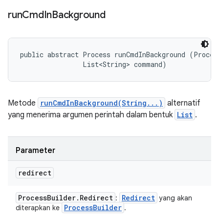
run
Cmd
In
Background
public abstract Process runCmdInBackground (Process
                List<String> command)
Metode
runCmdInBackground(String...)
alternatif
yang menerima argumen perintah dalam bentuk
List
.
Parameter
redirect
Process
Builder
.
Redirect
Redirect
:
yang akan
Process
Builder
diterapkan ke
.