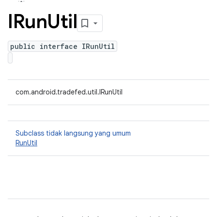
IRun
Util
public interface IRunUtil
com.android.tradefed.util.IRunUtil
Subclass tidak langsung yang umum
RunUtil