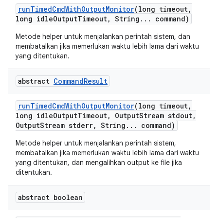
run
Timed
Cmd
With
Output
Monitor
(long timeout
,
long idle
Output
Timeout
,
String
.
.
.
command)
Metode helper untuk menjalankan perintah sistem, dan
membatalkan jika memerlukan waktu lebih lama dari waktu
yang ditentukan.
abstract
Command
Result
run
Timed
Cmd
With
Output
Monitor
(long timeout
,
long idle
Output
Timeout
,
Output
Stream stdout
,
Output
Stream stderr
,
String
.
.
.
command)
Metode helper untuk menjalankan perintah sistem,
membatalkan jika memerlukan waktu lebih lama dari waktu
yang ditentukan, dan mengalihkan output ke file jika
ditentukan.
abstract boolean