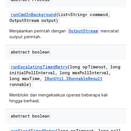
run
Cmd
In
Background
(List<String> command
,
Output
Stream output)
OutputStream
Menjalankan perintah dengan
mencatat
output perintah.
abstract boolean
run
Escalating
Timed
Retry
(long op
Timeout
,
long
initial
Poll
Interval
,
long max
Poll
Interval
,
long max
Time
,
IRun
Util
.
IRunnable
Result
runnable)
Memblokir dan mengeksekusi operasi beberapa kali
hingga berhasil.
abstract boolean
run
Fixed
Timed
Retry
(long op
Timeout
,
long poll