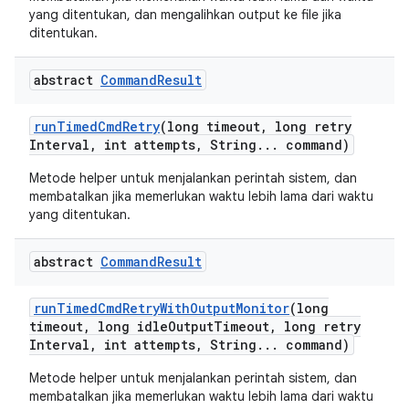
yang ditentukan, dan mengalihkan output ke file jika
ditentukan.
abstract
Command
Result
run
Timed
Cmd
Retry
(long timeout
,
long retry
Interval
,
int attempts
,
String
.
.
.
command)
Metode helper untuk menjalankan perintah sistem, dan
membatalkan jika memerlukan waktu lebih lama dari waktu
yang ditentukan.
abstract
Command
Result
run
Timed
Cmd
Retry
With
Output
Monitor
(long
timeout
,
long idle
Output
Timeout
,
long retry
Interval
,
int attempts
,
String
.
.
.
command)
Metode helper untuk menjalankan perintah sistem, dan
membatalkan jika memerlukan waktu lebih lama dari waktu