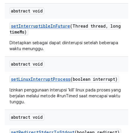
abstract void
set
Interruptible
In
Future
(Thread thread
,
long
time
Ms)
Ditetapkan sebagai dapat diinterupsi setelah beberapa
waktu menunggu.
abstract void
set
Linux
Interrupt
Process
(boolean interrupt)
Izinkan penggunaan interupsi 'kill' linux pada proses yang
berjalan melalui metode #runTimed saat mencapai waktu
tunggu.
abstract void
set
Redirect
Stderr
To
Stdout
(boolean redirect)