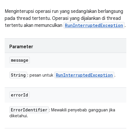
Menginterupsi operasi run yang sedang/akan berlangsung
pada thread tertentu. Operasi yang dijalankan di thread
tertentu akan memunculkan
RunInterruptedException
.
Parameter
message
String
Run
Interrupted
Exception
: pesan untuk
.
error
Id
Error
Identifier
: Mewakili penyebab gangguan jika
diketahui.