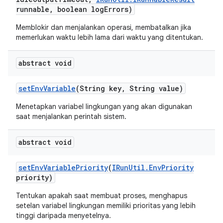
runnable
,
boolean log
Errors)
Memblokir dan menjalankan operasi, membatalkan jika
memerlukan waktu lebih lama dari waktu yang ditentukan.
abstract void
set
Env
Variable
(String key
,
String value)
Menetapkan variabel lingkungan yang akan digunakan
saat menjalankan perintah sistem.
abstract void
set
Env
Variable
Priority
(
IRun
Util
.
Env
Priority
priority)
Tentukan apakah saat membuat proses, menghapus
setelan variabel lingkungan memiliki prioritas yang lebih
tinggi daripada menyetelnya.