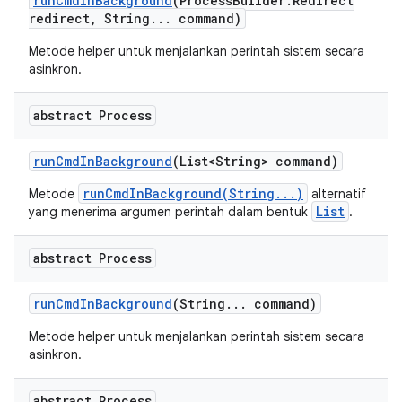
run
Cmd
In
Background
(Process
Builder
.
Redirect
redirect
,
String
.
.
.
command)
Metode helper untuk menjalankan perintah sistem secara
asinkron.
abstract Process
run
Cmd
In
Background
(List<String> command)
runCmdInBackground(String...)
Metode
alternatif
List
yang menerima argumen perintah dalam bentuk
.
abstract Process
run
Cmd
In
Background
(String
.
.
.
command)
Metode helper untuk menjalankan perintah sistem secara
asinkron.
abstract Process