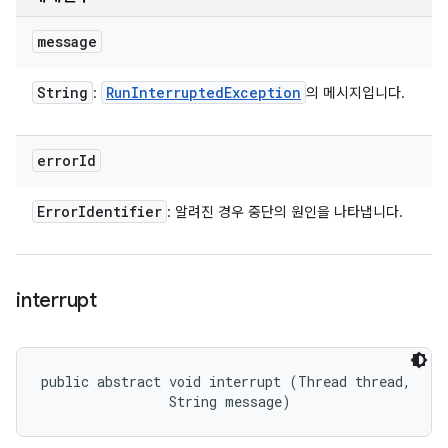
message
String
Run
Interrupted
Exception
:
의 메시지입니다.
error
Id
Error
Identifier
: 알려진 경우 중단의 원인을 나타냅니다.
interrupt
public abstract void interrupt (Thread thread, 

                String message)