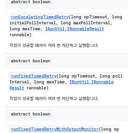
abstract boolean
run
Escalating
Timed
Retry
(long op
Timeout
,
long
initial
Poll
Interval
,
long max
Poll
Interval
,
long max
Time
,
IRun
Util
.
IRunnable
Result
runnable)
작업이 성공할 때까지 여러 번 차단하고 실행합니다.
abstract boolean
run
Fixed
Timed
Retry
(long op
Timeout
,
long poll
Interval
,
long max
Time
,
IRun
Util
.
IRunnable
Result
runnable)
작업이 성공할 때까지 여러 번 차단하고 실행합니다.
abstract boolean
run
Fixed
Timed
Retry
With
Output
Monitor
(long op