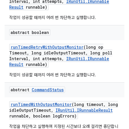
Interval
,
int attempts
,
IRun
Util
.
IRunnable
Result
runnable)
작업이 성공할 때까지 여러 번 차단하고 실행합니다.
abstract boolean
run
Timed
Retry
With
Output
Monitor
(long op
Timeout
,
long idle
Output
Timeout
,
long poll
Interval
,
int attempts
,
IRun
Util
.
IRunnable
Result
runnable)
작업이 성공할 때까지 여러 번 차단하고 실행합니다.
abstract
Command
Status
run
Timed
With
Output
Monitor
(long timeout
,
long
idle
Output
Timeout
,
IRun
Util
.
IRunnable
Result
runnable
,
boolean log
Errors)
작업을 차단하고 실행하며 지정된 시간보다 오래 걸리면 중단합니