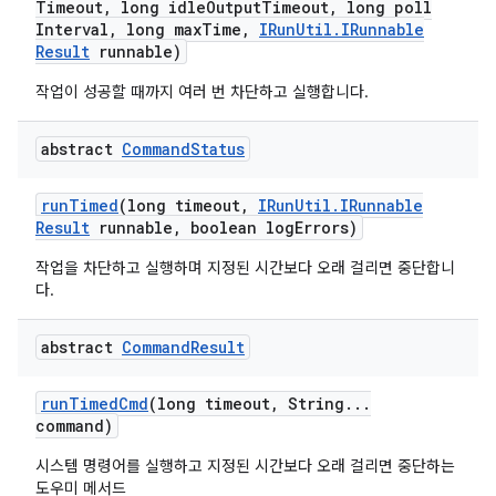
Timeout
,
long idle
Output
Timeout
,
long poll
Interval
,
long max
Time
,
IRun
Util
.
IRunnable
Result
runnable)
작업이 성공할 때까지 여러 번 차단하고 실행합니다.
abstract
Command
Status
run
Timed
(long timeout
,
IRun
Util
.
IRunnable
Result
runnable
,
boolean log
Errors)
작업을 차단하고 실행하며 지정된 시간보다 오래 걸리면 중단합니
다.
abstract
Command
Result
run
Timed
Cmd
(long timeout
,
String
.
.
.
command)
시스템 명령어를 실행하고 지정된 시간보다 오래 걸리면 중단하는
도우미 메서드