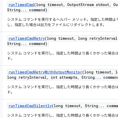
run
Timed
Cmd
(long timeout
,
Output
Stream stdout
,
Ou
String
.
.
.
command)
システム コマンドを実行するヘルパー メソッド。指定した時間よ
し、指定した場合は出力をファイルにリダイレクトします。
run
Timed
Cmd
Retry
(long timeout
,
long retry
Interval
String
.
.
.
command)
システム コマンドを実行し、指定した時間より長くかかった場合は
ド。
run
Timed
Cmd
Retry
With
Output
Monitor
(long timeout
,
l
long retry
Interval
,
int attempts
,
String
.
.
.
comman
システム コマンドを実行し、指定した時間より長くかかった場合は
ド。
run
Timed
Cmd
Silently
(long timeout
,
String
.
.
.
comma
システム コマンドを実行し、指定した時間より長くかかった場合は