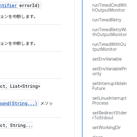
ntifier
error
Id)
runTimedCmdWit
hOutputMonitor
ョンを中断します。
runTimedRetry
runTimedRetryWi
thOutputMonitor
ョンを中断します。
runTimedWithOu
tputMonitor
setEnvVariable
setEnvVariablePri
ority
setInterruptibleIn
ect
,
List<String>
Future
setLinuxInterrupt
ound(String...)
Process
メソッ
setRedirectStder
rToStdout
ect
,
String
.
.
.
setWorkingDir