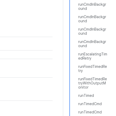
runCmdInBackgr
ound
runCmdInBackgr
ound
runCmdInBackgr
ound
runCmdInBackgr
ound
runEscalatingTim
edRetry
runFixedTimedRe
try
runFixedTimedRe
tryWithOutputM
onitor
runTimed
runTimedCmd
runTimedCmd