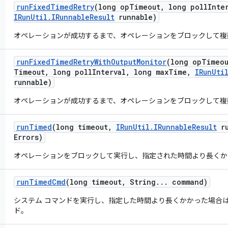
run
Fixed
Timed
Retry
(long op
Timeout
,
long poll
Inte
IRun
Util
.
IRunnable
Result
runnable)
オペレーションが成功するまで、オペレーションをブロックして複
run
Fixed
Timed
Retry
With
Output
Monitor
(long op
Timeo
Timeout
,
long poll
Interval
,
long max
Time
,
IRun
Uti
runnable)
オペレーションが成功するまで、オペレーションをブロックして複
run
Timed
(long timeout
,
IRun
Util
.
IRunnable
Result
ru
Errors)
オペレーションをブロックして実行し、指定された時間より長くか
run
Timed
Cmd
(long timeout
,
String
.
.
.
command)
システム コマンドを実行し、指定した時間より長くかかった場合は
ド。