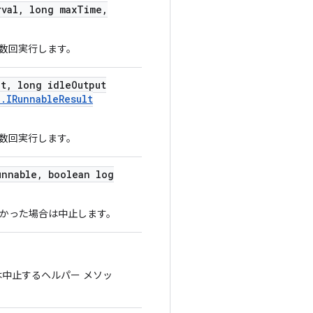
rval
,
long max
Time
,
数回実行します。
ut
,
long idle
Output
l
.
IRunnable
Result
数回実行します。
nnable
,
boolean log
かった場合は中止します。
中止するヘルパー メソッ