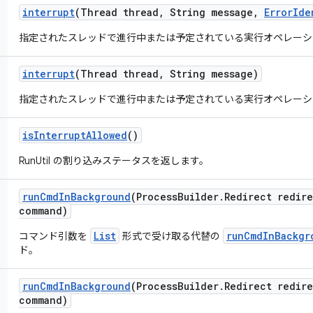
interrupt
(Thread thread
,
String message
,
Error
Ide
指定されたスレッドで進行中または予定されている実行オペレーシ
interrupt
(Thread thread
,
String message)
指定されたスレッドで進行中または予定されている実行オペレーシ
is
Interrupt
Allowed
()
RunUtil の割り込みステータスを返します。
run
Cmd
In
Background
(Process
Builder
.
Redirect redir
command)
List
runCmdInBackgr
コマンド引数を
形式で受け取る代替の
ド。
run
Cmd
In
Background
(Process
Builder
.
Redirect redir
command)