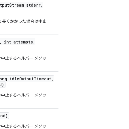
tput
Stream stderr
,
り長くかかった場合は中止
,
int attempts
,
中止するヘルパー メソッ
ong idle
Output
Timeout
,
d)
中止するヘルパー メソッ
nd)
中止するヘルパー メソッ