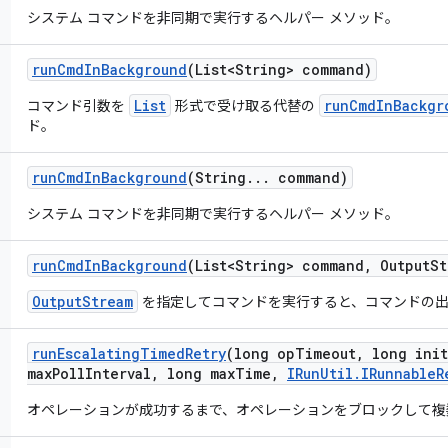
システム コマンドを非同期で実行するヘルパー メソッド。
run
Cmd
In
Background
(List<String> command)
List
runCmdInBackgr
コマンド引数を
形式で受け取る代替の
ド。
run
Cmd
In
Background
(String
.
.
.
command)
システム コマンドを非同期で実行するヘルパー メソッド。
run
Cmd
In
Background
(List<String> command
,
Output
St
OutputStream
を指定してコマンドを実行すると、コマンドの出
run
Escalating
Timed
Retry
(long op
Timeout
,
long init
max
Poll
Interval
,
long max
Time
,
IRun
Util
.
IRunnable
R
オペレーションが成功するまで、オペレーションをブロックして複