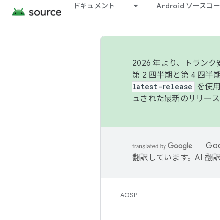
ドキュメント
Android ソース
2026 年より、トラ
第 2 四半期と第 4 四
latest-release
を使用
ュされた最新のリリース
Go
翻訳しています。AI 
AOSP