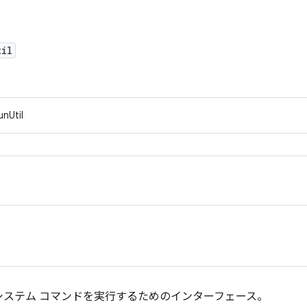
til
unUtil
システム コマンドを実行するためのインターフェース。