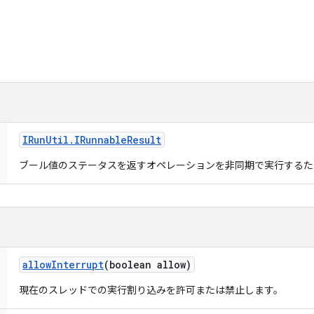
IRun
Util
.
IRunnable
Result
ブール値のステータスを返すオペレーションを非同期で実行する
allow
Interrupt
(boolean allow)
現在のスレッドでの実行割り込みを許可または禁止します。