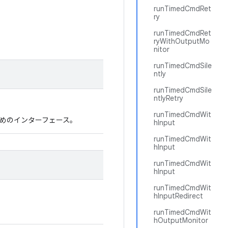
runTimedCmdRet
ry
runTimedCmdRet
ryWithOutputMo
nitor
runTimedCmdSile
ntly
runTimedCmdSile
ntlyRetry
runTimedCmdWit
ためのインターフェース。
hInput
runTimedCmdWit
hInput
runTimedCmdWit
hInput
runTimedCmdWit
hInputRedirect
runTimedCmdWit
hOutputMonitor