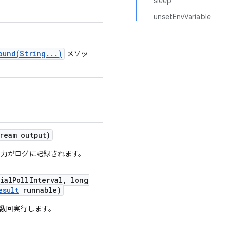
sleep
unsetEnvVariable
ound(String...)
メソッ
ream output)
力がログに記録されます。
ial
Poll
Interval
,
long
esult
runnable)
数回実行します。