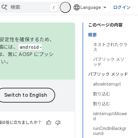
/
ログイン
このページの内容
概要
の安定性を確保するため、
ネストされたクラ
投稿には、
android-
ス
、常に AOSP にプッシ
パブリック メソ
さい。
ッド
パブリック メソッド
allowInterrupt
割り込む
割り込む
isInterruptAllowe
d
報は役に立ちましたか？
runCmdInBackgr
ound