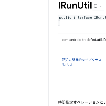
IRun
Util
public interface IRunU
com.android.tradefed.util.IR
既知の間接的なサブクラス
RunUtil
時間指定オペレーションと