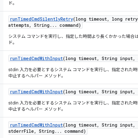
ド。
run
Timed
Cmd
Silently
Retry
(long timeout
,
long retry
attempts
,
String
.
.
.
command)
システム コマンドを実行し、指定した時間より長くかかった場合は
ド。
run
Timed
Cmd
With
Input
(long timeout
,
String input
,
stdin 入力を必要とするシステム コマンドを実行し、指定され
中止するヘルパー メソッド。
run
Timed
Cmd
With
Input
(long timeout
,
String input
,
L
stdin 入力を必要とするシステム コマンドを実行し、指定され
中止するヘルパー メソッド。
run
Timed
Cmd
With
Input
(long timeout
,
String input
,
F
stderr
File
,
String
.
.
.
command)