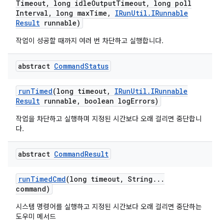
Timeout
,
long idle
Output
Timeout
,
long poll
Interval
,
long max
Time
,
IRun
Util
.
IRunnable
Result
runnable)
작업이 성공할 때까지 여러 번 차단하고 실행합니다.
abstract
Command
Status
run
Timed
(long timeout
,
IRun
Util
.
IRunnable
Result
runnable
,
boolean log
Errors)
작업을 차단하고 실행하며 지정된 시간보다 오래 걸리면 중단합니
다.
abstract
Command
Result
run
Timed
Cmd
(long timeout
,
String
.
.
.
command)
시스템 명령어를 실행하고 지정된 시간보다 오래 걸리면 중단하는
도우미 메서드