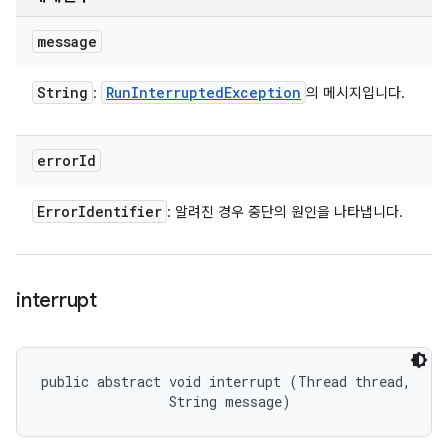
message
String
Run
Interrupted
Exception
:
의 메시지입니다.
error
Id
Error
Identifier
: 알려진 경우 중단의 원인을 나타냅니다.
interrupt
public abstract void interrupt (Thread thread, 

                String message)