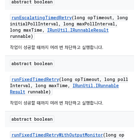
abstract boolean
run
Escalating
Timed
Retry
(long op
Timeout
,
long
initial
Poll
Interval
,
long max
Poll
Interval
,
long max
Time
,
IRun
Util
.
IRunnable
Result
runnable)
작업이 성공할 때까지 여러 번 차단하고 실행합니다.
abstract boolean
run
Fixed
Timed
Retry
(long op
Timeout
,
long poll
Interval
,
long max
Time
,
IRun
Util
.
IRunnable
Result
runnable)
작업이 성공할 때까지 여러 번 차단하고 실행합니다.
abstract boolean
run
Fixed
Timed
Retry
With
Output
Monitor
(long op