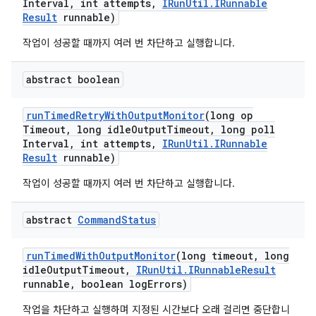
Interval
,
int attempts
,
IRun
Util
.
IRunnable
Result
runnable)
작업이 성공할 때까지 여러 번 차단하고 실행합니다.
abstract boolean
run
Timed
Retry
With
Output
Monitor
(long op
Timeout
,
long idle
Output
Timeout
,
long poll
Interval
,
int attempts
,
IRun
Util
.
IRunnable
Result
runnable)
작업이 성공할 때까지 여러 번 차단하고 실행합니다.
abstract
Command
Status
run
Timed
With
Output
Monitor
(long timeout
,
long
idle
Output
Timeout
,
IRun
Util
.
IRunnable
Result
runnable
,
boolean log
Errors)
작업을 차단하고 실행하며 지정된 시간보다 오래 걸리면 중단합니