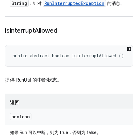
String
Run
Interrupted
Exception
：针对
的消息。
is
Interrupt
Allowed
public abstract boolean isInterruptAllowed ()
提供 RunUtil 的中断状态。
返回
boolean
如果 Run 可以中断，则为 true，否则为 false。