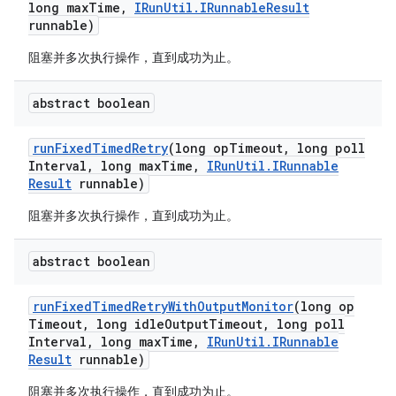
long max
Time
,
IRun
Util
.
IRunnable
Result
runnable)
阻塞并多次执行操作，直到成功为止。
abstract boolean
run
Fixed
Timed
Retry
(long op
Timeout
,
long poll
Interval
,
long max
Time
,
IRun
Util
.
IRunnable
Result
runnable)
阻塞并多次执行操作，直到成功为止。
abstract boolean
run
Fixed
Timed
Retry
With
Output
Monitor
(long op
Timeout
,
long idle
Output
Timeout
,
long poll
Interval
,
long max
Time
,
IRun
Util
.
IRunnable
Result
runnable)
阻塞并多次执行操作，直到成功为止。