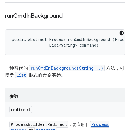
run
Cmd
In
Background
public abstract Process runCmdInBackground (Process
                List<String> command)
一种替代的
runCmdInBackground(String...)
方法，可
接受
List
形式的命令实参。
参数
redirect
Process
Builder
.
Redirect
Process
：要应用于