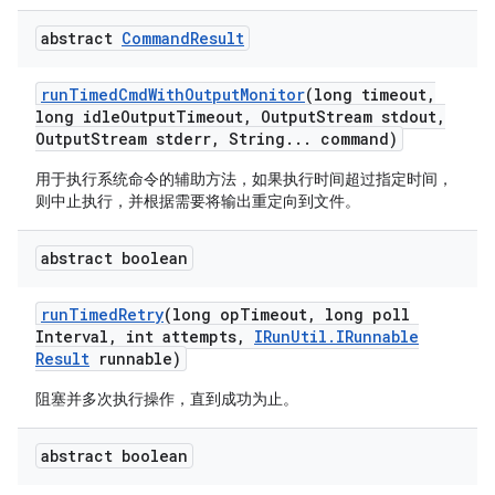
abstract
Command
Result
run
Timed
Cmd
With
Output
Monitor
(long timeout
,
long idle
Output
Timeout
,
Output
Stream stdout
,
Output
Stream stderr
,
String
.
.
.
command)
用于执行系统命令的辅助方法，如果执行时间超过指定时间，
则中止执行，并根据需要将输出重定向到文件。
abstract boolean
run
Timed
Retry
(long op
Timeout
,
long poll
Interval
,
int attempts
,
IRun
Util
.
IRunnable
Result
runnable)
阻塞并多次执行操作，直到成功为止。
abstract boolean