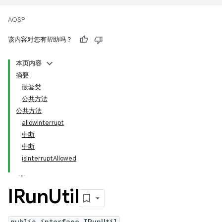
AOSP
该内容对您有帮助吗？
本页内容
摘要
嵌套类
公共方法
公共方法
allowInterrupt
中断
中断
isInterruptAllowed
IRun
Util
public interface IRunUtil