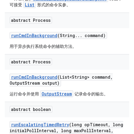
List
可接受
形式的命令实参。
abstract Process
run
Cmd
In
Background
(String
.
.
.
command)
用于异步执行系统命令的辅助方法。
abstract Process
run
Cmd
In
Background
(List<String> command
,
Output
Stream output)
OutputStream
运行命令并使用
记录命令的输出。
abstract boolean
run
Escalating
Timed
Retry
(long op
Timeout
,
long
initial
Poll
Interval
,
long max
Poll
Interval
,