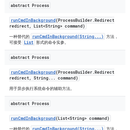
abstract Process
run
Cmd
In
Background
(Process
Builder
.
Redirect
redirect
,
List<String> command)
runCmdInBackground(String...)
一种替代的
方法，
List
可接受
形式的命令实参。
abstract Process
run
Cmd
In
Background
(Process
Builder
.
Redirect
redirect
,
String
.
.
.
command)
用于异步执行系统命令的辅助方法。
abstract Process
run
Cmd
In
Background
(List<String> command)
runCmdInBackground(String...)
一种替代的
方法，