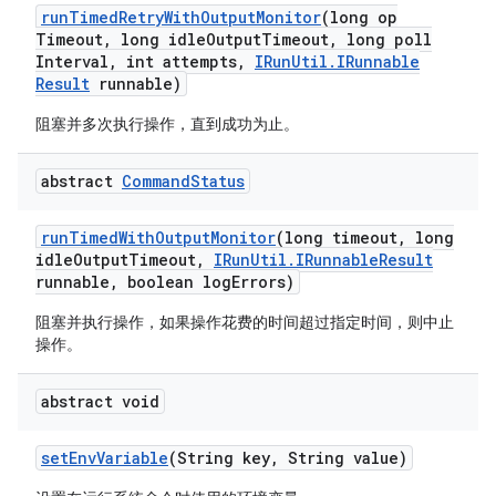
run
Timed
Retry
With
Output
Monitor
(long op
Timeout
,
long idle
Output
Timeout
,
long poll
Interval
,
int attempts
,
IRun
Util
.
IRunnable
Result
runnable)
阻塞并多次执行操作，直到成功为止。
abstract
Command
Status
run
Timed
With
Output
Monitor
(long timeout
,
long
idle
Output
Timeout
,
IRun
Util
.
IRunnable
Result
runnable
,
boolean log
Errors)
阻塞并执行操作，如果操作花费的时间超过指定时间，则中止
操作。
abstract void
set
Env
Variable
(String key
,
String value)