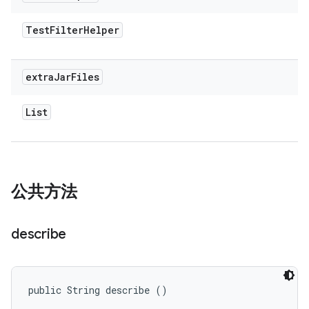
Test
Filter
Helper
extra
Jar
Files
List
公共方法
describe
public String describe ()