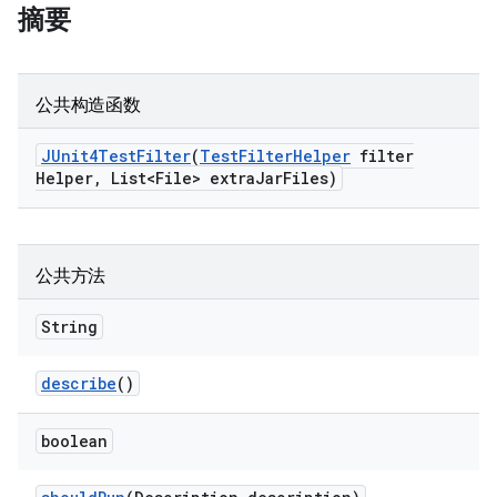
摘要
公共构造函数
JUnit4Test
Filter
(
Test
Filter
Helper
filter
Helper
,
List<File> extra
Jar
Files)
公共方法
String
describe
()
boolean