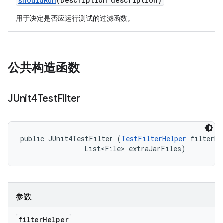
should
Run
(Description description)
用于决定是否应运行测试的过滤函数。
公共构造函数
JUnit4Test
Filter
public JUnit4TestFilter (
TestFilterHelper
 filterHe
                List<File> extraJarFiles)
参数
filter
Helper