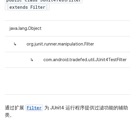
extends Filter
java.lang.Object
↳
org.junit.runner.manipulation.Filter
↳
com.android.tradefed.util.JUnit4TestFilter
通过扩展
Filter
为 JUnit4 运行程序提供过滤功能的辅助
类。