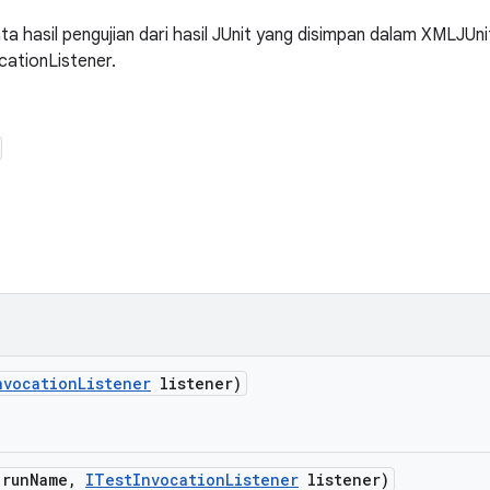
a hasil pengujian dari hasil JUnit yang disimpan dalam XMLJUn
cationListener.
nvocation
Listener
listener)
 run
Name
,
ITest
Invocation
Listener
listener)