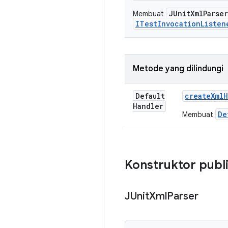
JUnitXmlParser
Membuat
ITestInvocationListen
Metode yang dilindungi
Default
create
Xml
H
Handler
De
Membuat
Konstruktor publ
JUnit
Xml
Parser