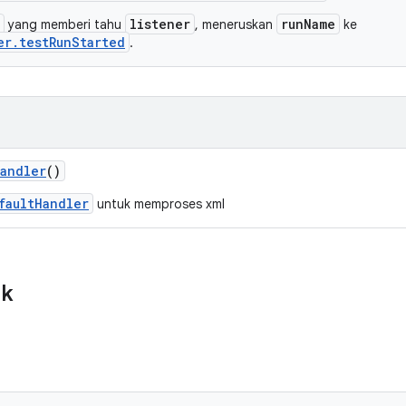
listener
runName
yang memberi tahu
, meneruskan
ke
er.testRunStarted
.
andler
()
faultHandler
untuk memproses xml
ik