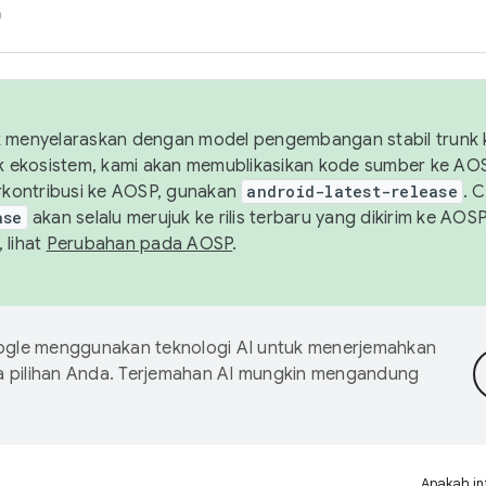
h
uk menyelaraskan dengan model pengembangan stabil trunk
tuk ekosistem, kami akan memublikasikan kode sumber ke A
kontribusi ke AOSP, gunakan
android-latest-release
. 
ase
akan selalu merujuk ke rilis terbaru yang dikirim ke AO
 lihat
Perubahan pada AOSP
.
gle menggunakan teknologi AI untuk menerjemahkan
a pilihan Anda. Terjemahan AI mungkin mengandung
Apakah in