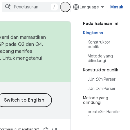
/
Masuk
Pada halaman ini
Ringkasan
 kami dan memastikan
Konstruktor
OSP pada Q2 dan Q4.
publik
Cabang manifes
Metode yang
SP. Untuk mengetahui
dilindungi
Konstruktor publik
JUnitXmlParser
JUnitXmlParser
Metode yang
dilindungi
createXmlHandle
r
formasi ini membantu?