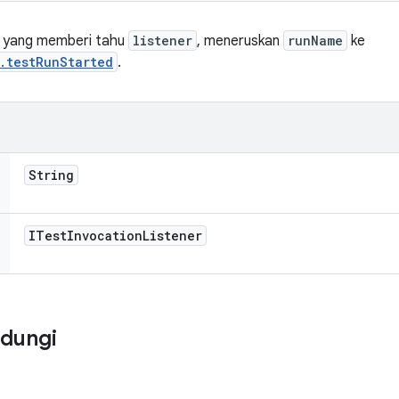
yang memberi tahu
listener
, meneruskan
runName
ke
.testRunStarted
.
String
ITest
Invocation
Listener
ndungi