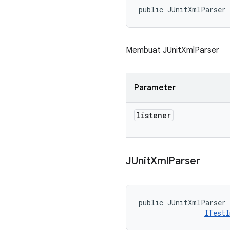
public JUnitXmlParser
Membuat JUnitXmlParser
Parameter
listener
JUnit
Xml
Parser
public JUnitXmlParser 
ITestI