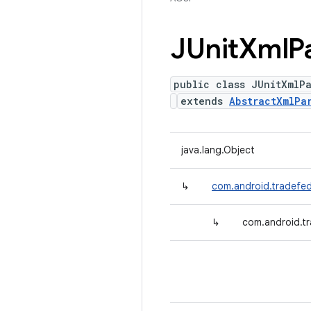
JUnit
Xml
P
public class JUnitXmlPa
extends
AbstractXmlPa
java.lang.Object
↳
com.android.tradefed.
↳
com.android.tr