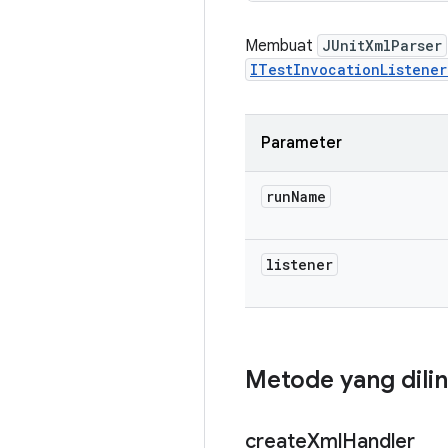
Membuat
JUnitXmlParser
ITestInvocationListener
Parameter
run
Name
listener
Metode yang dili
create
Xml
Handler