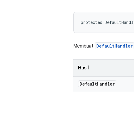
protected DefaultHandl
Membuat
DefaultHandler
Hasil
Default
Handler