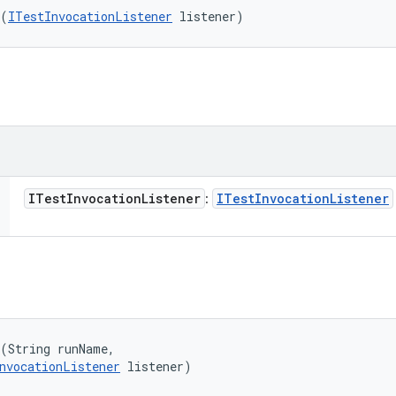
 (
ITestInvocationListener
 listener)
ITest
Invocation
Listener
ITest
Invocation
Listener
:
(String runName, 

nvocationListener
 listener)