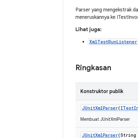
Parser yang mengekstrak dat
meneruskannya ke ITestInvo
Lihat juga:
XmlTestRunListener
Ringkasan
Konstruktor publik
JUnit
Xml
Parser
(
ITest
I
Membuat JUnitXmlParser
JUnit
Xml
Parser
(String